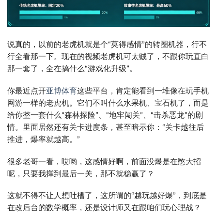
说真的，以前的老虎机就是个“莫得感情”的转圈机器，行不
行全看那一下。现在的视频老虎机可太贼了，不跟你玩直白
那一套了，全在搞什么“游戏化升级”。
你最近点开
亚博体育
这些平台，肯定能看到一堆像在玩手机
网游一样的老虎机。它们不叫什么水果机、宝石机了，而是
给你整一套什么“森林探险”、“地牢闯关”、“击杀恶龙”的剧
情。里面居然还有关卡进度条，甚至暗示你：“关卡越往后
推进，爆率就越高。”
很多老哥一看，哎哟，这感情好啊，前面没爆是在憋大招
呢，只要我撑到最后一关，那不就稳赢了？
这就不得不让人想吐槽了，这所谓的“越玩越好爆”，到底是
在改后台的数学概率，还是设计师又在跟咱们玩心理战？