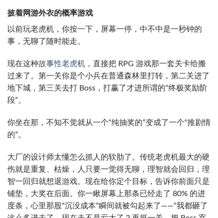
披着网游外衣的概率游戏
以前玩老虎机，你按一下，屏幕一停，中不中是一秒钟的
事，无聊了随时能走。
现在这种
故事性老虎机
，直接把 RPG 游戏那一套关卡给搬
过来了。第一关你是个小兵在普通森林里打转，第二关进了
地下城，第三关去打 Boss，打赢了才进所谓的“终极奖励阶
段”。
你坐在那，不知不觉就从一个“纯抽奖的”变成了一个“推剧情
的”。
大厂的设计师太懂怎么抓人的软肋了。传统老虎机最大的硬
伤就是重复、枯燥，人只要一觉得无聊，理智就会回归，理
智一回归就想退游戏。现在给你定个目标，告诉你前面只是
铺垫，大奖在后面。你一瞅屏幕上那条已经走了 80% 的进
度条，心里那股“沉没成本”瞬间就被勾起来了——“我都砸了
这么多进去了，现在走不是亏大了？再挺一关，把 Boss 宰