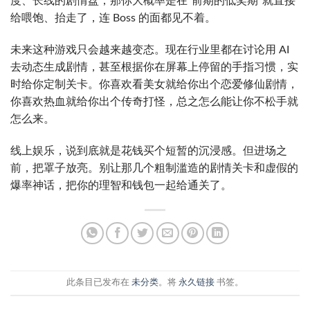
度、长线的剧情盘，那你大概率是在“前期的低奖期”就直接
给喂饱、抬走了，连 Boss 的面都见不着。
未来这种游戏只会越来越变态。现在行业里都在讨论用 AI
去动态生成剧情，甚至根据你在屏幕上停留的手指习惯，实
时给你定制关卡。你喜欢看美女就给你出个恋爱修仙剧情，
你喜欢热血就给你出个传奇打怪，总之怎么能让你不松手就
怎么来。
线上娱乐，说到底就是花钱买个短暂的沉浸感。但进场之
前，把罩子放亮。别让那几个粗制滥造的剧情关卡和虚假的
爆率神话，把你的理智和钱包一起给通关了。
此条目已发布在
未分类
。将
永久链接
书签。