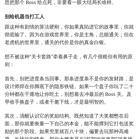
思把那个 Boss 给点死，非要看一眼大结局长啥样。
别给机器当打工人
跟这种有剧情的算法硬刚，你如果真陷进它的故事里，你就
彻底输了。因为在游戏世界里，你是主角，总能通关；但在
老虎机的世界里，通关的代价是你的真金白银。
想不被这种“关卡套路”牵着鼻子走，有几个很糙但有用的原
则：
首先，别把进度条当回事。那条进度条不是你的发财路，是
设计师焊在你脚底下的隐形铁链。如果一个盘子你玩了二十
分钟都在干瘪地让你吃土，别想着去冲最后的 Boss 关。及
早收手换盘子，或者干脆下线，才是最明智的。
其次，清醒认识它的奖励结构。既然知道了大奖都憋在后
面，那你就要衡量一下自己的本金，能不能撑到它打包送奖
励的那个阶段。如果兜里就百八十块，偏要去玩那种高难