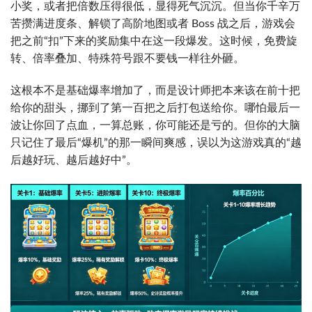
小奖，或者把倍数压得很低，显得死气沉沉。但当你千辛万
苦攒满进度条、解锁了高阶地图或者 Boss 战之后，游戏会
把之前“扣”下来的奖励集中在这一段爆发。这时候，免费旋
转、倍率叠加、特殊符号跟不要钱一样往外砸。
这根本不是基础爆率增加了，而是设计师把本来该在前十把
给你的甜头，挪到了第一百把之后打包送给你。哪怕最后一
波让你回了点血，一算总账，你可能还是亏的。但你的大脑
只记住了最后“爆机”的那一瞬间爽感，误以为这游戏真的“越
后越好玩、越后越好中”。