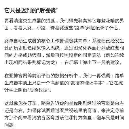
它只是迟到的“后视镜”
要看清这类生成器的猫腻，我们得先剥离掉它那些花哨的界
面，看看大路、小路、珠盘路这些“路单”到底记录了什么。
路单自动生成器的核心工作原理极其简单：系统把已经发生
过的历史胜负结果输入系统，通过图形化界面排列成红蓝相
间的方格或趋势图，然后再按照设定的固定算法（例如连续
出现相同结果则标记为龙），在屏幕上弹出下一局的建议。
在亚博官网等前沿平台的数据分析中，我们一再强调：路单
生成器本质上只是一个高颜值的“数据整理记事本”，它在统
计学上叫做“后验数据”。
这就像你在开车，路单告诉你的是你刚刚经过的弯道是向左
还是向右。如果你试图通过看后视镜里的弯道，来决定你前
方那个尚未看清的盲区弯道该往哪打方向盘，翻车只是时间
问题。