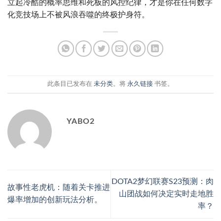
立起冷酷的概率思维和死板的风控纪律，才是你在任何数字
化竞技场上不被风浪吞噬的终极护身符。
此条目已发布在
未分类
。将
永久链接
书签。
YABO2
DOTA2梦幻联赛S23预测：肉
故事性老虎机：随着关卡推进
山团战如何决定实时走地胜
爆率增加的创新玩法分析。
率？