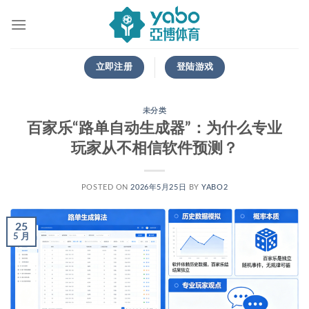
跳
到
内
容
立即注册
登陆游戏
未分类
百家乐“路单自动生成器”：为什么专业
玩家从不相信软件预测？
POSTED ON
2026年5月25日
BY
YABO2
25
5 月