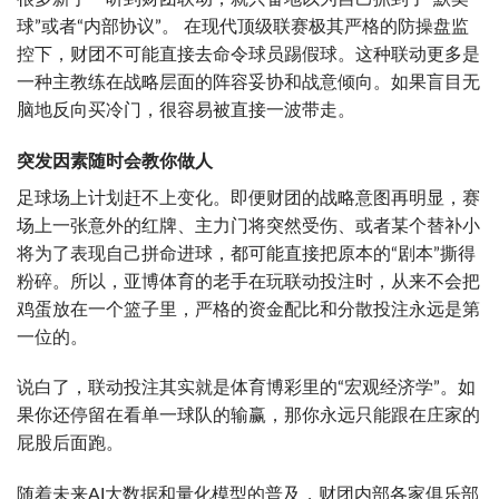
球”或者“内部协议”。 在现代顶级联赛极其严格的防操盘监
控下，财团不可能直接去命令球员踢假球。这种联动更多是
一种主教练在战略层面的阵容妥协和战意倾向。如果盲目无
脑地反向买冷门，很容易被直接一波带走。
突发因素随时会教你做人
足球场上计划赶不上变化。即便财团的战略意图再明显，赛
场上一张意外的红牌、主力门将突然受伤、或者某个替补小
将为了表现自己拼命进球，都可能直接把原本的“剧本”撕得
粉碎。所以，亚博体育的老手在玩联动投注时，从来不会把
鸡蛋放在一个篮子里，严格的资金配比和分散投注永远是第
一位的。
说白了，联动投注其实就是体育博彩里的“宏观经济学”。如
果你还停留在看单一球队的输赢，那你永远只能跟在庄家的
屁股后面跑。
随着未来AI大数据和量化模型的普及，财团内部各家俱乐部