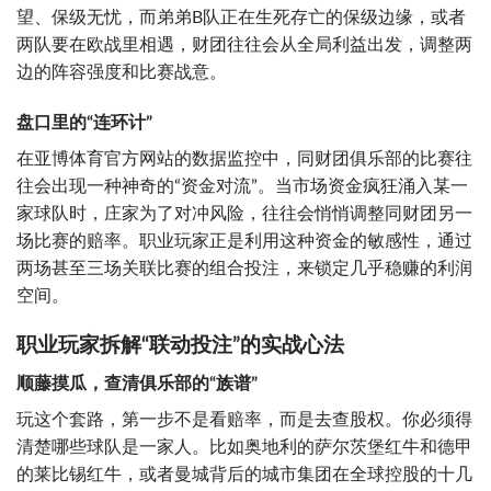
望、保级无忧，而弟弟B队正在生死存亡的保级边缘，或者
两队要在欧战里相遇，财团往往会从全局利益出发，调整两
边的阵容强度和比赛战意。
盘口里的“连环计”
在亚博体育官方网站的数据监控中，同财团俱乐部的比赛往
往会出现一种神奇的“资金对流”。当市场资金疯狂涌入某一
家球队时，庄家为了对冲风险，往往会悄悄调整同财团另一
场比赛的赔率。职业玩家正是利用这种资金的敏感性，通过
两场甚至三场关联比赛的组合投注，来锁定几乎稳赚的利润
空间。
职业玩家拆解“联动投注”的实战心法
顺藤摸瓜，查清俱乐部的“族谱”
玩这个套路，第一步不是看赔率，而是去查股权。你必须得
清楚哪些球队是一家人。比如奥地利的萨尔茨堡红牛和德甲
的莱比锡红牛，或者曼城背后的城市集团在全球控股的十几