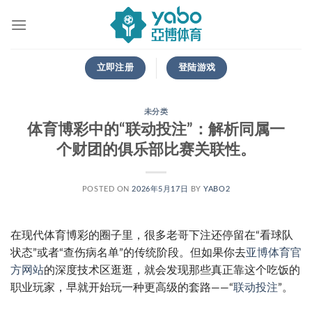
跳
到
内
容
立即注册
登陆游戏
未分类
体育博彩中的“联动投注”：解析同属一
个财团的俱乐部比赛关联性。
POSTED ON
2026年5月17日
BY
YABO2
在现代体育博彩的圈子里，很多老哥下注还停留在“看球队
状态”或者“查伤病名单”的传统阶段。但如果你去
亚博体育官
方网站
的深度技术区逛逛，就会发现那些真正靠这个吃饭的
职业玩家，早就开始玩一种更高级的套路——“
联动投注
”。