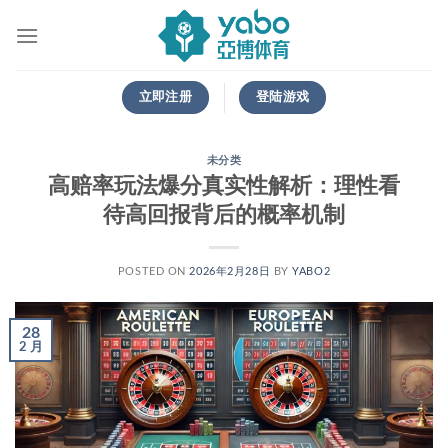
跳
到
内
容
立即注册
登陆游戏
未分类
高赔率玩法爆分真实性解析：理性看
待高回报背后的概率机制
POSTED ON
2026年2月28日
BY
YABO2
28
2 月