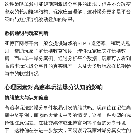
这种策略虽然可能短期刺激爆分事件的出现，但并不会改变
游戏的长期概率结构。玩家应当理解，这种爆分更多是平台
策略与短期随机波动叠加的结果。
数据透明与玩家判断
亚博官网等平台一般会提供游戏的RTP（返还率）和玩法规
则，帮助玩家了解长期收益预期。理性玩家应关注长期数
据，而非单一爆分案例。通过分析平台数据，玩家可以看到
高赔率玩法爆分事件的真实概率，以及大多数玩家在长期参
与中的收益情况。
心理因素对高赔率玩法爆分认知的影响
情绪放大与认知偏差
高赔率玩法的爆分事件极易引发情绪共鸣。玩家往往记住高
额中奖案例，而忽略大量未中奖的情况，这是一种典型的选
择性注意偏差。在社交媒体或亚博官网等平台的分享环境
下，这种偏差被进一步放大，容易误导玩家对爆分真实性的