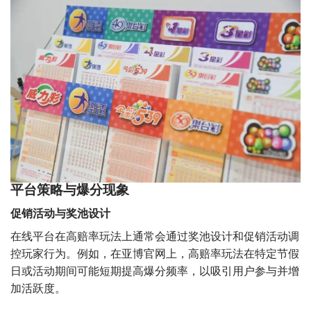
平台策略与爆分现象
促销活动与奖池设计
在线平台在高赔率玩法上通常会通过奖池设计和促销活动调
控玩家行为。例如，在亚博官网上，高赔率玩法在特定节假
日或活动期间可能短期提高爆分频率，以吸引用户参与并增
加活跃度。