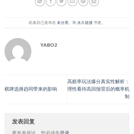
此条目已发布在
未分类
。将
永久链接
书签。
YABO2
高赔率玩法爆分真实性解析：
棋牌选择趋同带来的影响
理性看待高回报背后的概率机
制
发表回复
要发表评论，您必须先
登录
。