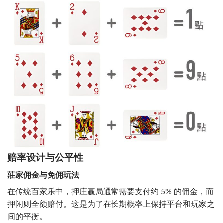
赔率设计与公平性
莊家佣金与免佣玩法
在传统百家乐中，押庄赢局通常需要支付约 5% 的佣金，而
押闲则全额赔付。这是为了在长期概率上保持平台和玩家之
间的平衡。