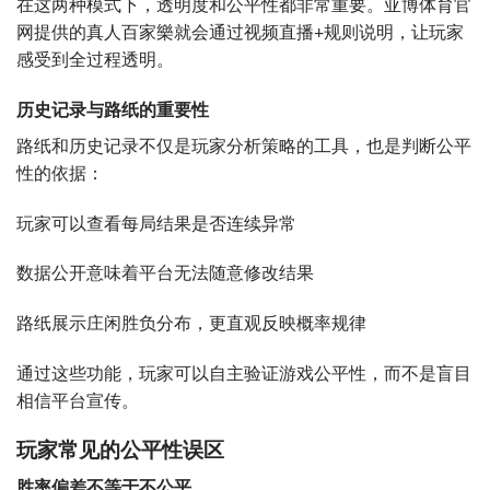
在这两种模式下，透明度和公平性都非常重要。亚博体育官
网提供的真人百家樂就会通过视频直播+规则说明，让玩家
感受到全过程透明。
历史记录与路纸的重要性
路纸和历史记录不仅是玩家分析策略的工具，也是判断公平
性的依据：
玩家可以查看每局结果是否连续异常
数据公开意味着平台无法随意修改结果
路纸展示庄闲胜负分布，更直观反映概率规律
通过这些功能，玩家可以自主验证游戏公平性，而不是盲目
相信平台宣传。
玩家常见的公平性误区
胜率偏差不等于不公平