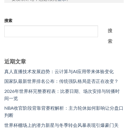
搜索
搜
索
近期文章
真人直播技术发展趋势：云计算与AI应用带来体验变化
国家队最新世界排名公布：传统强队格局是否正在改变？
2026年世界杯完整赛程表：比赛日期、场次安排与转播时
间一览
NBA收官阶段背靠背赛程解析：主力轮休如何影响让分盘口
判断
世界杯棚场上的潜力新星与冬季转会风暴表现引爆豪门关