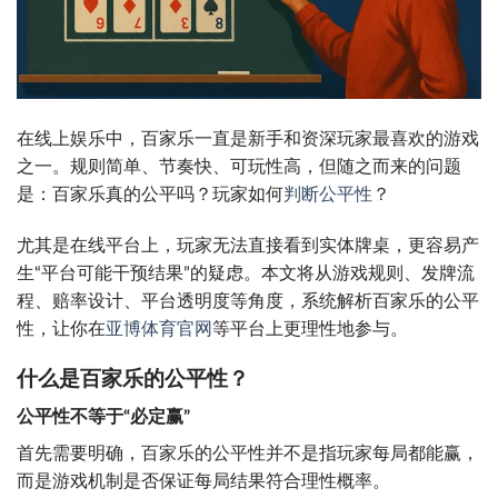
在线上娱乐中，百家乐一直是新手和资深玩家最喜欢的游戏
之一。规则简单、节奏快、可玩性高，但随之而来的问题
是：百家乐真的公平吗？玩家如何
判断公平性
？
尤其是在线平台上，玩家无法直接看到实体牌桌，更容易产
生“平台可能干预结果”的疑虑。本文将从游戏规则、发牌流
程、赔率设计、平台透明度等角度，系统解析百家乐的公平
性，让你在
亚博体育官网
等平台上更理性地参与。
什么是百家乐的公平性？
公平性不等于“必定赢”
首先需要明确，百家乐的公平性并不是指玩家每局都能赢，
而是游戏机制是否保证每局结果符合理性概率。