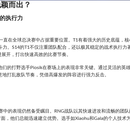
脱颖而出？
的执行力
等LCK战队一直在全球总决赛中占据重要位置。T1有着强大的历史底蕴，
战斗力。S14的T1不仅注重团队配合，还以极其稳定的战术执行力
进展开，打出快速高效的比赛节奏。
们的打野选手Piosik在赛场上的表现非常关键。通过灵活的英
意地打乱敌队节奏，凭借高爆发的阵容进行强力反击。
球总决赛中的表现仍然备受瞩目。RNG战队以其快速进攻和流畅的团队
，他们总能迅速建立优势。选手如Xiaohu和Gala的个人技术