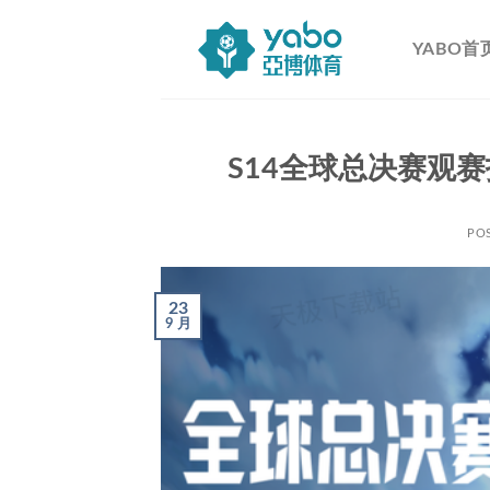
跳
到
YABO首
内
容
S14全球总决赛观
PO
23
9 月