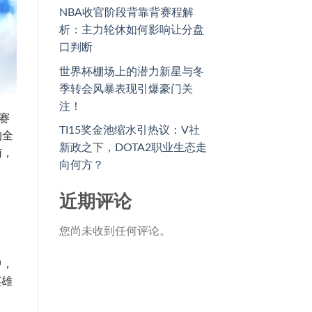
NBA收官阶段背靠背赛程解
析：主力轮休如何影响让分盘
口判断
世界杯棚场上的潜力新星与冬
季转会风暴表现引爆豪门关
注！
赛
TI15奖金池缩水引热议：V社
的全
新政之下，DOTA2职业生态走
南，
向何方？
近期评论
您尚未收到任何评论。
中，
英雄