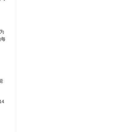
为
的每
能
4