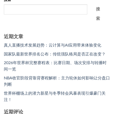
搜
索
近期文章
真人直播技术发展趋势：云计算与AI应用带来体验变化
国家队最新世界排名公布：传统强队格局是否正在改变？
2026年世界杯完整赛程表：比赛日期、场次安排与转播时
间一览
NBA收官阶段背靠背赛程解析：主力轮休如何影响让分盘口
判断
世界杯棚场上的潜力新星与冬季转会风暴表现引爆豪门关
注！
近期评论