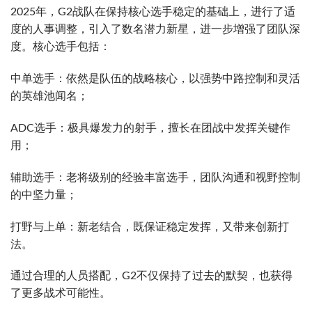
2025年，G2战队在保持核心选手稳定的基础上，进行了适
度的人事调整，引入了数名潜力新星，进一步增强了团队深
度。核心选手包括：
中单选手：依然是队伍的战略核心，以强势中路控制和灵活
的英雄池闻名；
ADC选手：极具爆发力的射手，擅长在团战中发挥关键作
用；
辅助选手：老将级别的经验丰富选手，团队沟通和视野控制
的中坚力量；
打野与上单：新老结合，既保证稳定发挥，又带来创新打
法。
通过合理的人员搭配，G2不仅保持了过去的默契，也获得
了更多战术可能性。