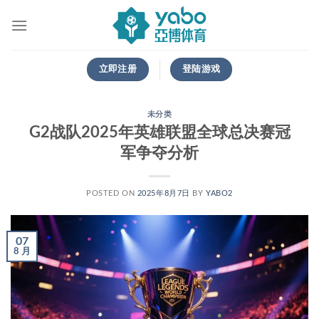
跳
到
内
容
立即注册
登陆游戏
未分类
G2战队2025年英雄联盟全球总决赛冠
军争夺分析
POSTED ON
2025年8月7日
BY
YABO2
07
8 月