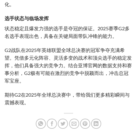
化。
选手状态与临场发挥
状态稳定且爆发力强的选手是夺冠的保证。2025赛季G2多
名选手表现出色，具备在关键局面带队冲锋的能力。
G2战队在2025年英雄联盟全球总决赛的冠军争夺充满希
望。凭借多元化阵容、灵活多变的战术和顶尖选手的稳定发
挥，他们具备强大的竞争力。结合亚博官网的数据支持和赛
事分析，G2极有可能在激烈的竞争中脱颖而出，冲击总冠
军宝座。
期待G2在2025年全球总决赛中，带给我们更多精彩瞬间与
震撼表现。