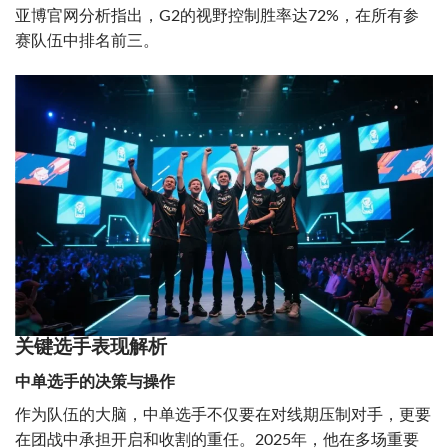
亚博官网分析指出，G2的视野控制胜率达72%，在所有参
赛队伍中排名前三。
关键选手表现解析
中单选手的决策与操作
作为队伍的大脑，中单选手不仅要在对线期压制对手，更要
在团战中承担开启和收割的重任。2025年，他在多场重要