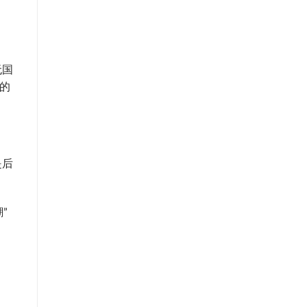
无国
的
是后
”