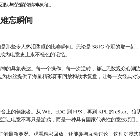
团队与荣耀的精神象征。
与难忘瞬间
那些令人热泪盈眶的比赛瞬间。无论是 S8 IG 夺冠的那一刻
闻，都成为电竞史上永不褪色的记忆。
精神的具象表达。每一个操作、每一次逆转，都让无数观众心潮
也为粉丝提供了海量精彩赛事回放和战术复盘，让每一次经典对
跑者。从 WE、EDG 到 FPX，再到 KPL 的 eStar、狼
积淀让电竞不再只是游戏，而是一种具有国家代表性的竞技项目
时了解最新赛况、观看精彩回放，还能参与互动讨论，这种沉浸式