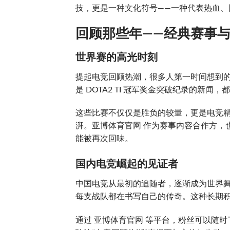
技，更是一种文化符号——一种代表热血、
回顾那些年——经典赛事
世界赛的高光时刻
提起电竞回顾热潮，很多人第一时间想到的是
是 DOTA2 TI 冠军奖金突破纪录的新
这些比赛不仅仅是胜负的较量，更是电竞
湃。亚博体育官网 作为赛事内容合作方，
能被再次回味。
国内电竞崛起的见证者
中国电竞从最初的追随者，逐渐成为世界舞台上的领
每支战队都在书写自己的传奇。这种长期
通过 亚博体育官网 等平台，粉丝可以随