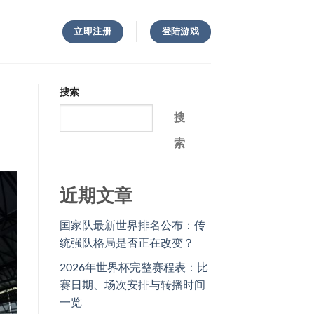
立即注册
登陆游戏
搜索
搜
索
近期文章
国家队最新世界排名公布：传
统强队格局是否正在改变？
2026年世界杯完整赛程表：比
赛日期、场次安排与转播时间
一览