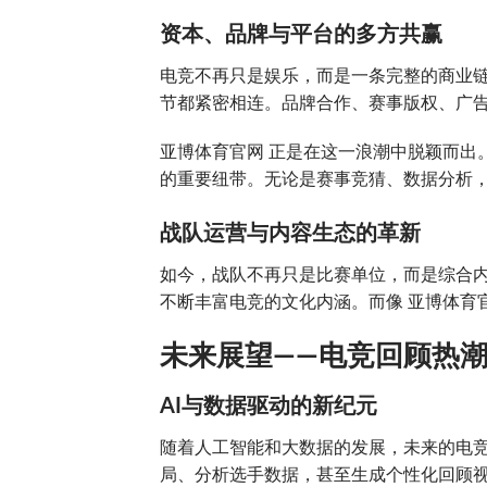
资本、品牌与平台的多方共赢
电竞不再只是娱乐，而是一条完整的商业
节都紧密相连。品牌合作、赛事版权、广
亚博体育官网 正是在这一浪潮中脱颖而出
的重要纽带。无论是赛事竞猜、数据分析
战队运营与内容生态的革新
如今，战队不再只是比赛单位，而是综合内
不断丰富电竞的文化内涵。而像 亚博体育
未来展望——电竞回顾热
AI与数据驱动的新纪元
随着人工智能和大数据的发展，未来的电
局、分析选手数据，甚至生成个性化回顾视