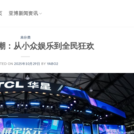
页
亚博新闻资讯
未分类
潮：从小众娱乐到全民狂欢
TED ON
2025年10月29日
BY
YABO2