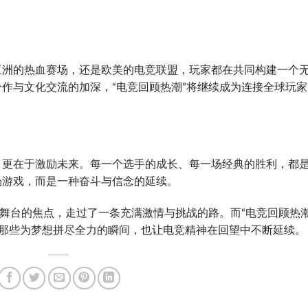
亚洲的热血赛场，还是欧美的电竞联盟，玩家都在共同构建一个
作与文化交流的加深，“电竞回顾热潮”将继续成为连接全球玩家
，更在于激励未来。每一个选手的成长、每一场经典的胜利，都
场游戏，而是一种奋斗与信念的延续。
际舞台的焦点，走过了一条充满激情与挑战的路。而“电竞回顾热潮
见那些为梦想拼尽全力的瞬间，也让电竞精神在回望中不断延续。