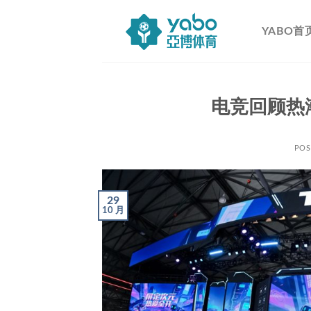
跳
到
YABO首
内
容
电竞回顾热
POS
29
10 月