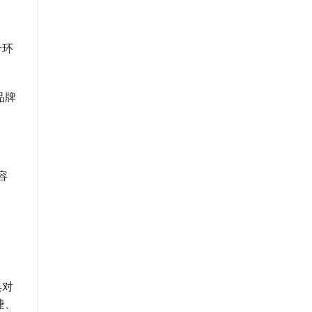
个环
品牌
容
典对
捷、