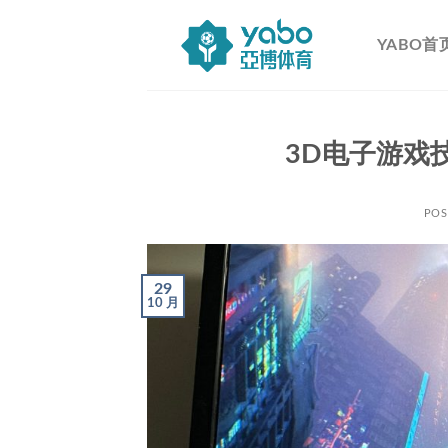
跳
到
YABO首
内
容
3D电子游戏
POS
29
10 月