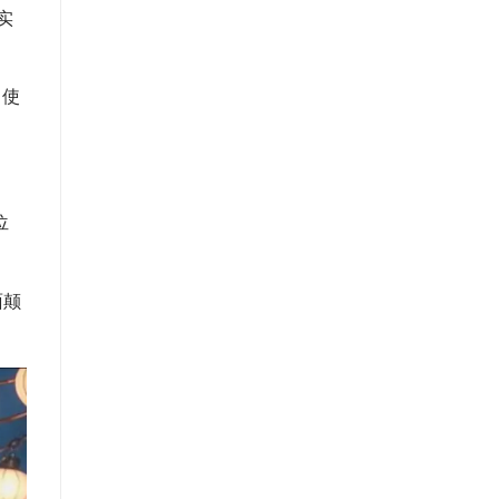
实
，使
位
面颠