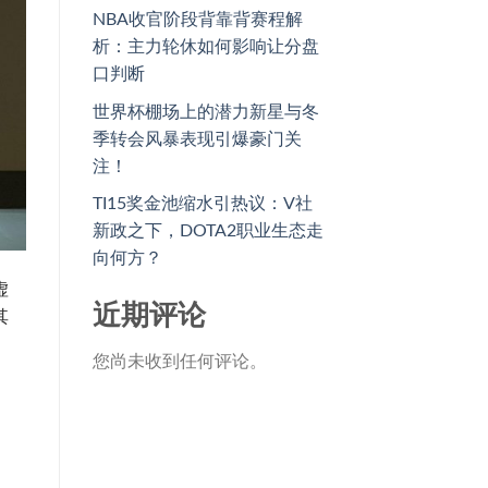
NBA收官阶段背靠背赛程解
析：主力轮休如何影响让分盘
口判断
世界杯棚场上的潜力新星与冬
季转会风暴表现引爆豪门关
注！
TI15奖金池缩水引热议：V社
新政之下，DOTA2职业生态走
向何方？
虚
近期评论
其
您尚未收到任何评论。