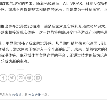
虚拟与现实的界限。随着光线追踪、AI、VR/AR、触觉反馈等
浸感。游戏不再仅是视觉和操作的娱乐，而是成为一种多感官、
推出更多沉浸式3D游戏，满足玩家对真实感和互动体验的追求
将越来越接近现实体验，这一趋势将彻底改变电子游戏产业的格
量，更显著增强了玩家的沉浸感。从早期粗糙的像素化画面，到
深度融合，游戏体验正在进入一个全新的纪元。未来，随着技术的
的沉浸体验。像亚博体育官网这样的平台，正通过技术创新为玩
娱乐成为新的主流。
已发布在
未分类
。将
永久链接
书签。