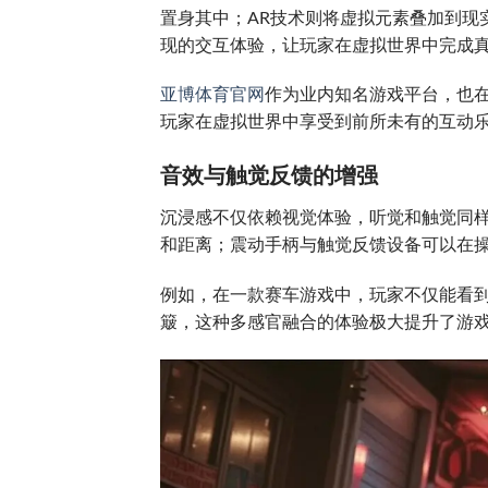
置身其中；AR技术则将虚拟元素叠加到现实
现的交互体验，让玩家在虚拟世界中完成
亚博体育官网
作为业内知名游戏平台，也在
玩家在虚拟世界中享受到前所未有的互动
音效与触觉反馈的增强
沉浸感不仅依赖视觉体验，听觉和触觉同样
和距离；震动手柄与触觉反馈设备可以在
例如，在一款赛车游戏中，玩家不仅能看
簸，这种多感官融合的体验极大提升了游