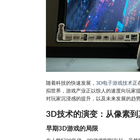
随着科技的快速发展，
3D电子游戏技术
正
拟世界，游戏产业正以惊人的速度向玩家提
对玩家沉浸感的提升，以及未来发展的趋
3D技术的演变：从像素到
早期3D游戏的局限