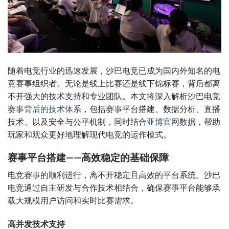
随着电竞行业的迅速发展，沙巴电竞已成为国内外知名的电
竞赛事组织者。无论是线上比赛还是线下锦标赛，背后都离
不开强大的技术支持和专业团队。本文将深入解析沙巴电竞
赛事
背后的技术体系
，包括赛事平台搭建、数据分析、直播
技术、以及安全与公平机制，同时结合
亚博官网
数据，帮助
玩家和观众更好地理解现代电竞的运作模式。
赛事平台搭建——高效稳定的基础保障
电竞赛事的顺利进行，离不开稳定且高效的平台系统。沙巴
电竞通过自主研发与合作技术相结合，确保赛事平台能够承
载大规模用户访问和实时比赛需求。
高并发技术支持