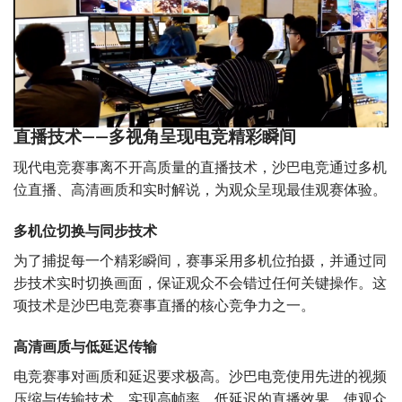
直播技术——多视角呈现电竞精彩瞬间
现代电竞赛事离不开高质量的直播技术，沙巴电竞通过多机
位直播、高清画质和实时解说，为观众呈现最佳观赛体验。
多机位切换与同步技术
为了捕捉每一个精彩瞬间，赛事采用多机位拍摄，并通过同
步技术实时切换画面，保证观众不会错过任何关键操作。这
项技术是沙巴电竞赛事直播的核心竞争力之一。
高清画质与低延迟传输
电竞赛事对画质和延迟要求极高。沙巴电竞使用先进的视频
压缩与传输技术，实现高帧率、低延迟的直播效果，使观众