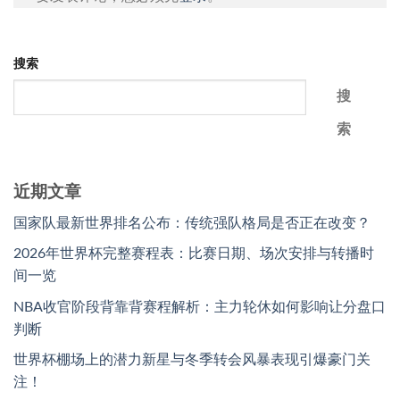
搜索
搜
索
近期文章
国家队最新世界排名公布：传统强队格局是否正在改变？
2026年世界杯完整赛程表：比赛日期、场次安排与转播时
间一览
NBA收官阶段背靠背赛程解析：主力轮休如何影响让分盘口
判断
世界杯棚场上的潜力新星与冬季转会风暴表现引爆豪门关
注！