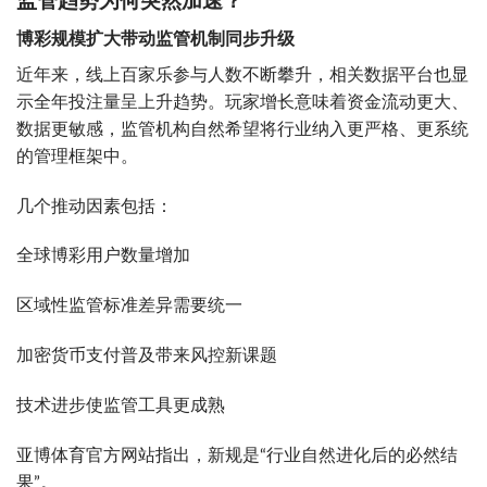
监管趋势为何突然加速？
博彩规模扩大带动监管机制同步升级
近年来，线上百家乐参与人数不断攀升，相关数据平台也显
示全年投注量呈上升趋势。玩家增长意味着资金流动更大、
数据更敏感，监管机构自然希望将行业纳入更严格、更系统
的管理框架中。
几个推动因素包括：
全球博彩用户数量增加
区域性监管标准差异需要统一
加密货币支付普及带来风控新课题
技术进步使监管工具更成熟
亚博体育官方网站指出，新规是“行业自然进化后的必然结
果”。