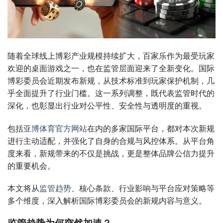
随着全球线上博彩产业规模持续扩大，百家乐作为最受玩家
欢迎的桌面游戏之一，也在监管层面迎来了全新变化。国际
博彩委员会近期发布新规，从技术标准到玩家保护机制，几
乎全面提升了行业门槛。这一系列调整，既代表监管时代的
深化，也彰显出行业对公平性、安全性与透明度的重视。
包括
亚博体育官方网站
在内的多家国际平台，都对本次新规
进行主动适配，并强化了自身的合规与风控体系。从平台角
度来看，新规带来的不仅是挑战，更是整体品牌公信力提升
的重要机会。
本文将从
监管趋势
、核心条款、行业影响与平台应对策略等
多个维度，深入解析国际博彩委员会的新规内容与意义。