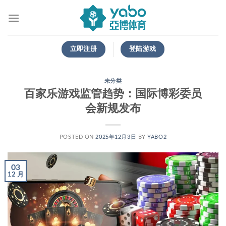
跳
到
内
容
立即注册
登陆游戏
未分类
百家乐游戏监管趋势：国际博彩委员
会新规发布
POSTED ON
2025年12月3日
BY
YABO2
03
12 月