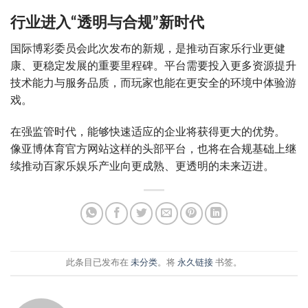
行业进入“透明与合规”新时代
国际博彩委员会此次发布的新规，是推动百家乐行业更健
康、更稳定发展的重要里程碑。平台需要投入更多资源提升
技术能力与服务品质，而玩家也能在更安全的环境中体验游
戏。
在强监管时代，能够快速适应的企业将获得更大的优势。
像亚博体育官方网站这样的头部平台，也将在合规基础上继
续推动百家乐娱乐产业向更成熟、更透明的未来迈进。
此条目已发布在
未分类
。将
永久链接
书签。