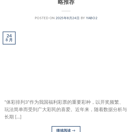
略推荐
POSTED ON
2025年8月24日
BY
YABO2
24
8 月
“体彩排列3”作为我国福利彩票的重要彩种，以开奖频繁、
玩法简单而受到广大彩民的喜爱。近年来，随着数据分析与
长期 […]
继续阅读
→