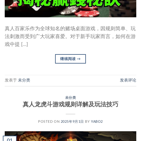
真人百家乐作为全球知名的赌场桌面游戏，因规则简单、玩
法刺激而受到广大玩家喜爱。对于新手玩家而言，如何在游
戏中提 […]
继续阅读
→
发表于
未分类
发表评论
未分类
真人龙虎斗游戏规则详解及玩法技巧
POSTED ON
2025年9月1日
BY
YABO2
01