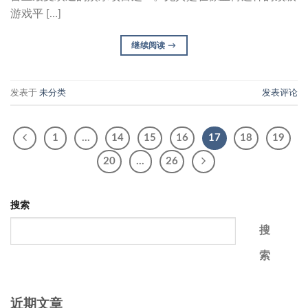
游戏平 […]
继续阅读
→
发表于
未分类
发表评论
1
…
14
15
16
17
18
19
20
…
26
搜索
搜
索
近期文章