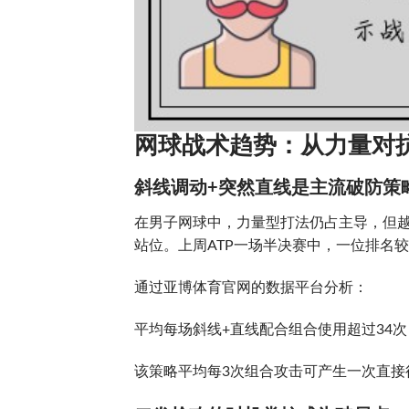
网球战术趋势：从力量对
斜线调动+突然直线是主流破防策
在男子网球中，力量型打法仍占主导，但
站位。上周ATP一场半决赛中，一位排名
通过亚博体育官网的数据平台分析：
平均每场斜线+直线配合组合使用超过34次
该策略平均每3次组合攻击可产生一次直接