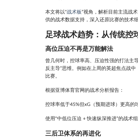
本文将以“
战术板
”视角，解析目前主流战
供的战术数据支持，深入还原比赛的技术
足球战术趋势：从传统控球
高位压迫不再是万能解法
曾几何时，控球率高、压迫性强的打法主导
反主导”思维。例如在上周的英超焦点战中
比赛。
根据亚博体育官网的战术分析报告：
控球率低于45%但xG（预期进球）更高的
使用“中低位压迫 + 快速纵深推进”的战
三后卫体系的再进化