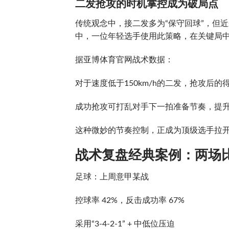
二发抢攻的时机掌控成为破局点
传统观念中，接二发多为“保守回球”，但
中，一位年轻选手使用此策略，在关键局
据亚博体育官网战术数据：
对于速度低于150km/h的二发，抢攻后的
成功抢攻可打乱对手下一拍准备节奏，提
这种微妙的节奏控制，正成为顶级选手拉
战术复盘经典案例：两场比
足球：上周意甲某战
控球率 42%，反击成功率 67%
采用“3-4-2-1” + 中低位压迫