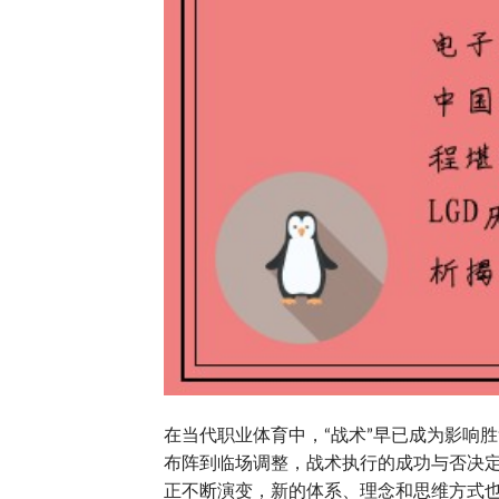
在当代职业体育中，“战术”早已成为影响
布阵到临场调整，战术执行的成功与否决
正不断演变，新的体系、理念和思维方式