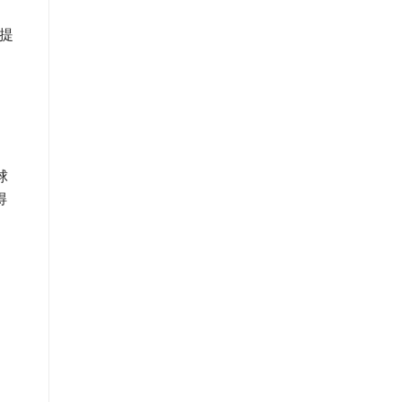
提
球
得