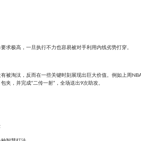
力要求极高，一旦执行不力也容易被对手利用内线劣势打穿。
有被淘汰，反而在一些关键时刻展现出巨大价值。例如上周NB
包夹，并完成“二传一射”，全场送出9次助攻。
术
一种智慧打法。