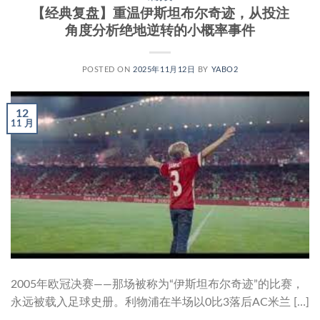
【经典复盘】重温伊斯坦布尔奇迹，从投注
角度分析绝地逆转的小概率事件
POSTED ON
2025年11月12日
BY
YABO2
12
11 月
2005年欧冠决赛——那场被称为“伊斯坦布尔奇迹”的比赛，
永远被载入足球史册。利物浦在半场以0比3落后AC米兰 […]