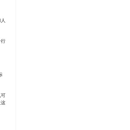
和人
个行
际
也可
让这