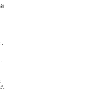
场馆
达，
合。
激
优先