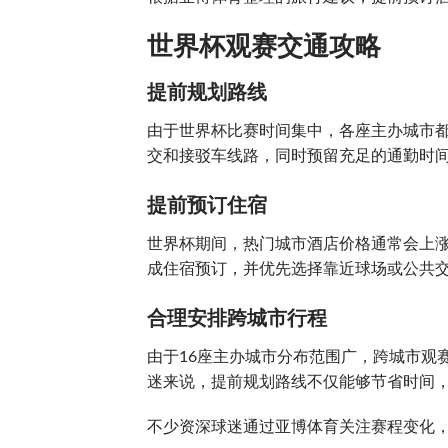
世界杯观赛交通攻略
提前规划路线
由于世界杯比赛时间集中，各座主办城市
交和接驳车线路，同时预留充足的通勤时
提前预订住宿
世界杯期间，热门城市酒店价格通常会上
成住宿预订，并优先选择靠近球场或公共
合理安排跨城市行程
由于16座主办城市分布范围广，跨城市观
迷来说，提前规划路线不仅能够节省时间
不少资深球迷通过亚博体育关注赛程变化