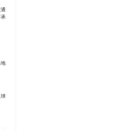
交通
事承
当地
足球