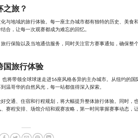
杯之旅？
文化与地域的旅行体验。每一座主办城市都有独特的历史、美食
游结合，让每一次观赛都成为难忘的回忆。
、旅行保险以及当地通信服务，同时关注官方赛事通知，确保整
跨国旅行体验
赛，也将带领全球球迷走进16座风格各异的主办城市。从纽约的国
再到温哥华的自然风光，每一站都值得深入探索。
做好交通、住宿和行程规划，将大幅提升整体旅行体验。同时，
讯、赛程安排、场馆介绍和观赛攻略，第一时间掌握赛事动态，