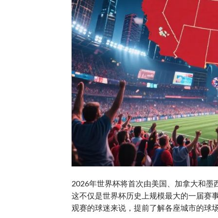
2026年世界杯将首次由美国、加拿大和
这不仅是世界杯历史上规模最大的一届赛
观赛的球迷来说，提前了解各座城市的球