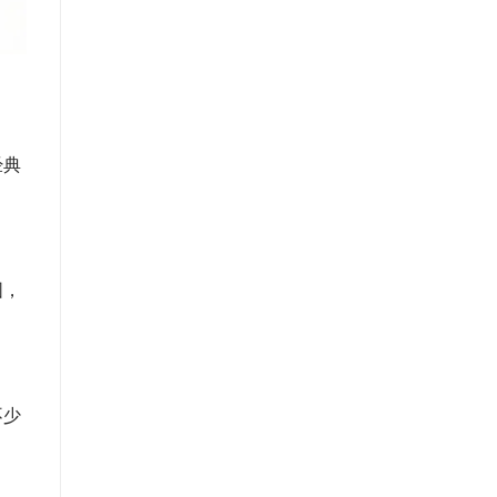
经典
围，
不少