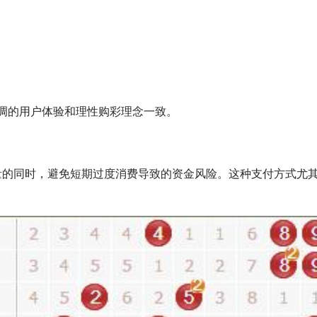
强调的用户体验和理性购彩理念一致。
量的同时，避免短期过度消费导致的资金风险。这种支付方式尤