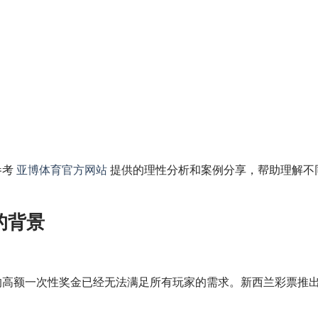
参考
亚博体育官方网站
提供的理性分析和案例分享，帮助理解不
的背景
的高额一次性奖金已经无法满足所有玩家的需求。新西兰彩票推