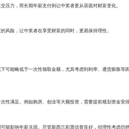
社交压力，而长期年薪支付则让中奖者更从容面对财富变化。
度的风险，让中奖者在享受财富的同时，更易保持理性。
况下可能略低于一次性领取金额，尤其考虑到利率、通货膨胀等
一次性满足。例如购房、创业等大额投资，需要提前规划资金安
则可能影响年薪兑现。尽管新西兰彩票信誉良好，但理性考虑仍