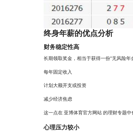
终身年薪的优点分析
财务稳定性高
长期领取奖金，相当于获得一份“无风险年
每年固定收入
计划大额开支或投资
减少经济焦虑
这一点在 亚博体育官方网站 的理财专题
心理压力较小