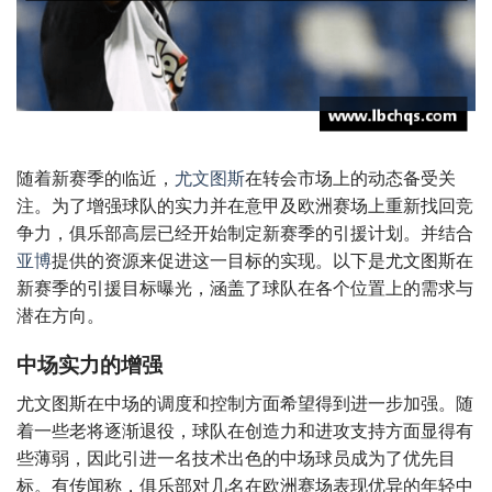
随着新赛季的临近，
尤文图斯
在转会市场上的动态备受关
注。为了增强球队的实力并在意甲及欧洲赛场上重新找回竞
争力，俱乐部高层已经开始制定新赛季的引援计划。并结合
亚博
提供的资源来促进这一目标的实现。以下是尤文图斯在
新赛季的引援目标曝光，涵盖了球队在各个位置上的需求与
潜在方向。
中场实力的增强
尤文图斯在中场的调度和控制方面希望得到进一步加强。随
着一些老将逐渐退役，球队在创造力和进攻支持方面显得有
些薄弱，因此引进一名技术出色的中场球员成为了优先目
标。有传闻称，俱乐部对几名在欧洲赛场表现优异的年轻中