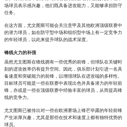
场球员表示感兴趣，他们既具备进攻能力，又能够承担防守
任务。
在这方面，尤文图斯可能会关注意甲及其他欧洲顶级联赛中
的潜力球员，如在防守型中场和组织型中场上有一定竞争力
的年轻球员，以此来提升球队的战术深度。
锋线火力的补强
虽然尤文图斯在锋线拥有一些优秀的前锋，但球队在关键时
刻的进攻效率仍有提升空间。因此，俱乐部计划引进一名具
备速度和突破能力的前锋，以增强球队在进攻端的多样性。
目标球员可能是一些在联赛中表现出色并具备潜力的年轻前
锋，亦或是一些在顶级联赛中经验丰富的球员，从而提高锋
线的竞争力。
尤文图斯已被传出对一些在欧洲赛场上锋芒毕露的年轻前锋
产生浓厚兴趣，尤其是那些在技术和速度上都有独特优势的
球员。