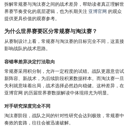
拆解常规赛与淘汰赛之间的战术差异，帮助读者真正理解世
界赛节奏变化的底层逻辑，也为长期关注
亚博官网
的观众
提供更具价值的观赛参考。
为什么世界赛要区分常规赛与淘汰赛？
从赛制设计上看，常规赛与淘汰赛的目标完全不同，这直接
影响战队的战术思路。
容错率差异决定打法取向
常规赛采用积分制，允许一定程度的试错。战队更愿意尝试
新阵容、新战术，为后续阶段积累数据样本。而淘汰赛一旦
失利就意味着出局，战术选择必然趋向稳健。这种差异，在
亚博官网 的历届世界赛数据解读中体现得尤为明显。
对手研究深度完全不同
淘汰赛阶段，战队之间的针对性研究会达到极致，常规赛中
奏效的套路，往往会被迅速破解。