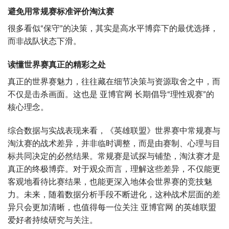
避免用常规赛标准评价淘汰赛
很多看似“保守”的决策，其实是高水平博弈下的最优选择，
而非战队状态下滑。
读懂世界赛真正的精彩之处
真正的世界赛魅力，往往藏在细节决策与资源取舍之中，而
不仅是击杀画面。这也是 亚博官网 长期倡导“理性观赛”的
核心理念。
综合数据与实战表现来看，《英雄联盟》世界赛中常规赛与
淘汰赛的战术差异，并非临时调整，而是由赛制、心理与目
标共同决定的必然结果。常规赛是试探与铺垫，淘汰赛才是
真正的终极博弈。对于观众而言，理解这些差异，不仅能更
客观地看待比赛结果，也能更深入地体会世界赛的竞技魅
力。未来，随着数据分析手段不断进化，这种战术层面的差
异只会更加清晰，也值得每一位关注 亚博官网 的英雄联盟
爱好者持续研究与关注。