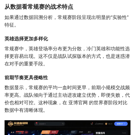
从数据看常规赛的战术特点
如果通过数据回溯分析，常规赛阶段呈现出明显的“实验性”
特征。
英雄选择更加多样化
常规赛中，英雄登场率分布更为分散，冷门英雄和功能性选
择更容易出现。这不仅是战队试探版本的方式，也是迷惑潜
在对手的重要手段。
前期节奏更具侵略性
数据显示，常规赛的平均一血时间更早，前期小规模交战频
率更高。战队倾向于通过主动进攻建立优势，即便失败，代
价也相对可控。这种现象，在 亚博官网 的世界赛阶段对比
数据中有清晰体现。