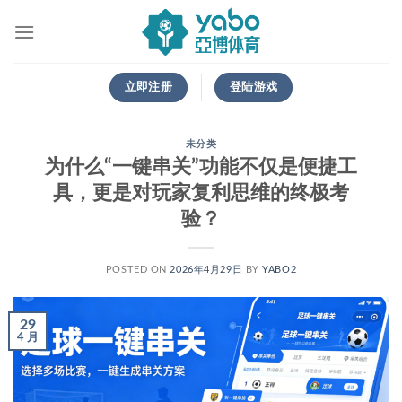
跳
到
内
容
立即注册
登陆游戏
未分类
为什么“一键串关”功能不仅是便捷工
具，更是对玩家复利思维的终极考
验？
POSTED ON
2026年4月29日
BY
YABO2
29
4 月