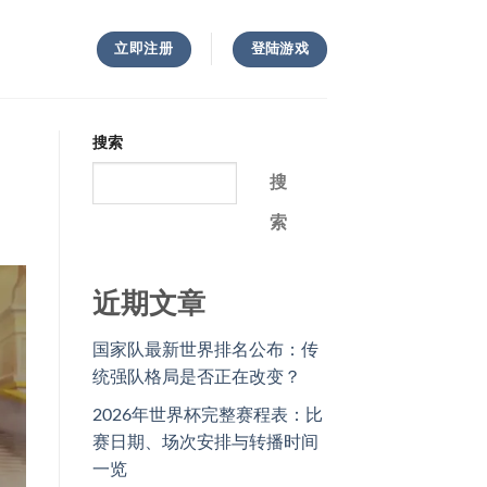
立即注册
登陆游戏
搜索
搜
索
近期文章
国家队最新世界排名公布：传
统强队格局是否正在改变？
2026年世界杯完整赛程表：比
赛日期、场次安排与转播时间
一览