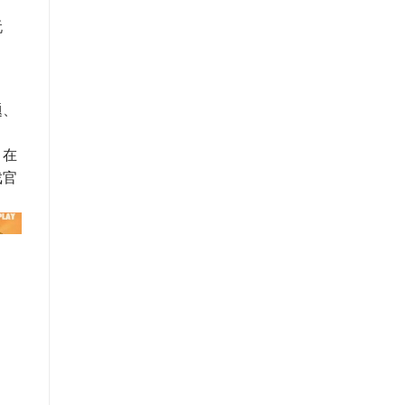
玩
题、
。在
戏官