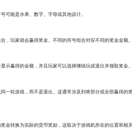
符号可能是水果、数字、字母或其他设计。
组合，玩家就会赢得奖金。不同的符号组合对应不同的奖金金额
会显示赢得的金额，并且玩家可以选择继续玩或退出并领取奖金
玩同一轮游戏，而不是退出。这通常涉及到将部分或全部赢得的
的奖金转换为实际的货币奖励，这取决于游戏机所在的位置和相