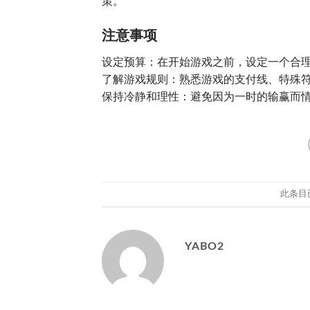
策。
注意事项
设定预算：在开始游戏之前，设定一个合
了解游戏规则：熟悉游戏的支付线、特殊
保持冷静和理性：避免因为一时的输赢而
此条目
YABO2