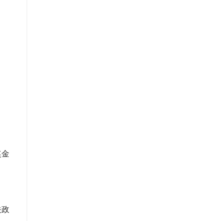
。
。
奖金
关政