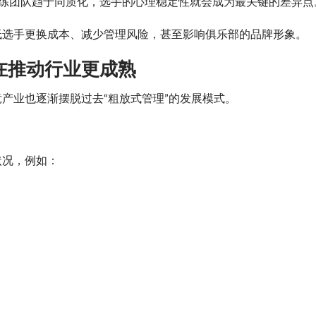
教练团队趋于同质化，选手的心理稳定性就会成为最关键的差异点
低选手更换成本、减少管理风险，甚至影响俱乐部的品牌形象。
在推动行业更成熟
产业也逐渐摆脱过去“粗放式管理”的发展模式。
状况，例如：