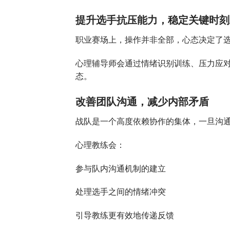
提升选手抗压能力，稳定关键时刻
职业赛场上，操作并非全部，心态决定了
心理辅导师会通过情绪识别训练、压力应
态。
改善团队沟通，减少内部矛盾
战队是一个高度依赖协作的集体，一旦沟
心理教练会：
参与队内沟通机制的建立
处理选手之间的情绪冲突
引导教练更有效地传递反馈