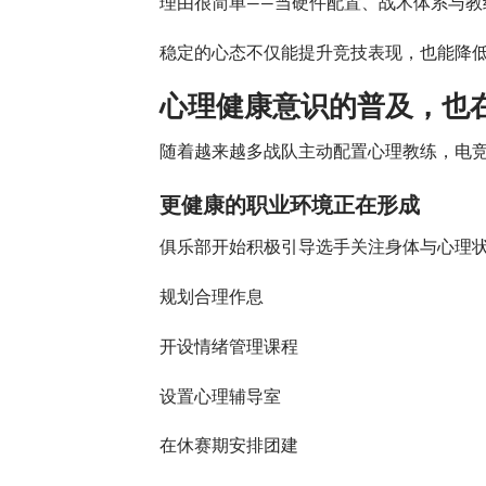
理由很简单——当硬件配置、战术体系与
稳定的心态不仅能提升竞技表现，也能降
心理健康意识的普及，也
随着越来越多战队主动配置心理教练，电竞
更健康的职业环境正在形成
俱乐部开始积极引导选手关注身体与心理
规划合理作息
开设情绪管理课程
设置心理辅导室
在休赛期安排团建