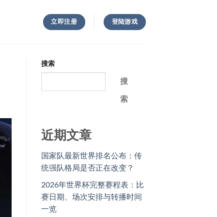
立即注册
登陆游戏
搜索
搜
索
近期文章
国家队最新世界排名公布：传
统强队格局是否正在改变？
2026年世界杯完整赛程表：比
赛日期、场次安排与转播时间
一览