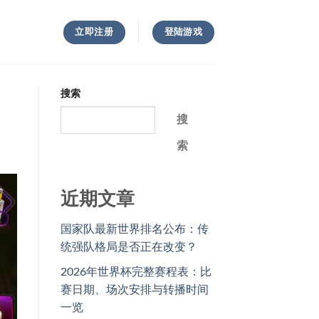
立即注册
登陆游戏
搜索
搜
索
近期文章
国家队最新世界排名公布：传
统强队格局是否正在改变？
2026年世界杯完整赛程表：比
赛日期、场次安排与转播时间
一览