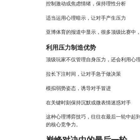
控制激动或焦虑情绪，保持理性分析
适当运用心理暗示，让对手产生压力
亚博体育的报道中显示，很多顶级比赛中
利用压力制造优势
顶级玩家不仅管理自身压力，还会利用心
拉长下注时间，让对手急于做决策
模拟弱势姿态，诱导对手冒进
在关键时刻保持沉默或微表情迷惑对手
这种心理博弈技巧，往往在最后一轮中起
的核心竞争力。