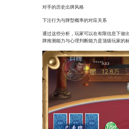
对手的历史出牌风格
下注行为与牌型概率的对应关系
通过这些分析，玩家可以在有限信息下做
牌推测能力与心理判断能力是顶级玩家的