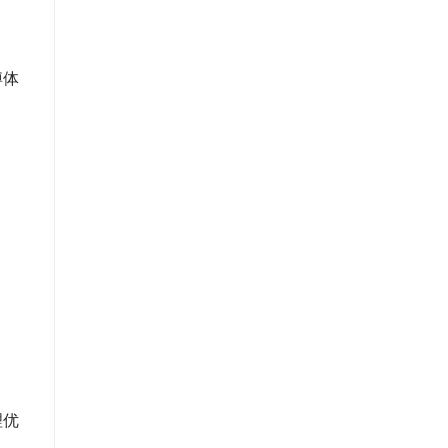
博体
理优