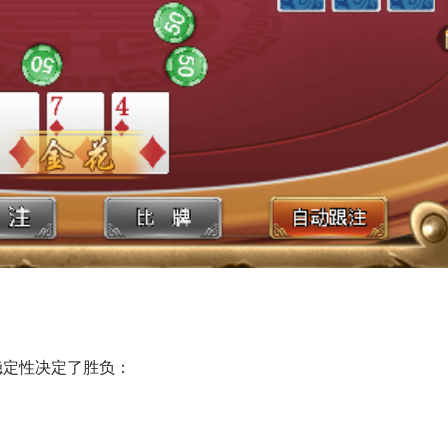
稳定性决定了胜负：