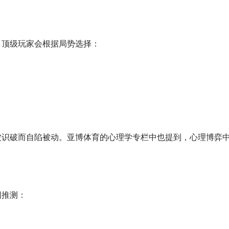
。顶级玩家会根据局势选择：
被识破而自陷被动。亚博体育的心理学专栏中也提到，心理博弈
围推测：