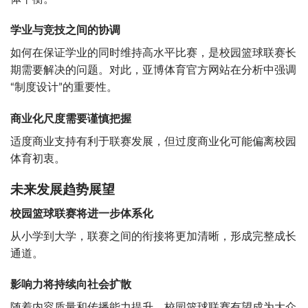
学业与竞技之间的协调
如何在保证学业的同时维持高水平比赛，是校园篮球联赛长
期需要解决的问题。对此，亚博体育官方网站在分析中强调
“制度设计”的重要性。
商业化尺度需要谨慎把握
适度商业支持有利于联赛发展，但过度商业化可能偏离校园
体育初衷。
未来发展趋势展望
校园篮球联赛将进一步体系化
从小学到大学，联赛之间的衔接将更加清晰，形成完整成长
通道。
影响力将持续向社会扩散
随着内容质量和传播能力提升，校园篮球联赛有望成为大众