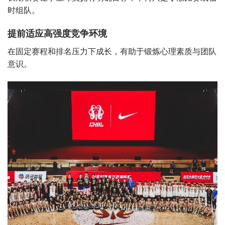
时组队。
提前适应高强度竞争环境
在固定赛程和排名压力下成长，有助于锻炼心理素质与团队
意识。