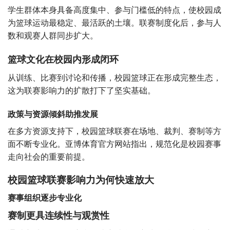
学生群体本身具备高度集中、参与门槛低的特点，使校园成
为篮球运动最稳定、最活跃的土壤。联赛制度化后，参与人
数和观赛人群同步扩大。
篮球文化在校园内形成闭环
从训练、比赛到讨论和传播，校园篮球正在形成完整生态，
这为联赛影响力的扩散打下了坚实基础。
政策与资源倾斜助推发展
在多方资源支持下，校园篮球联赛在场地、裁判、赛制等方
面不断专业化。亚博体育官方网站指出，规范化是校园赛事
走向社会的重要前提。
校园篮球联赛影响力为何快速放大
赛事组织逐步专业化
赛制更具连续性与观赏性