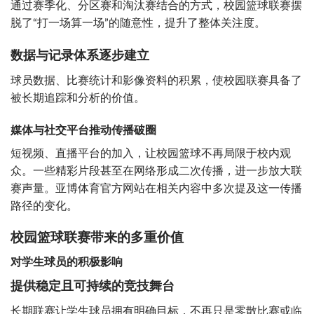
通过赛季化、分区赛和淘汰赛结合的方式，校园篮球联赛摆
脱了“打一场算一场”的随意性，提升了整体关注度。
数据与记录体系逐步建立
球员数据、比赛统计和影像资料的积累，使校园联赛具备了
被长期追踪和分析的价值。
媒体与社交平台推动传播破圈
短视频、直播平台的加入，让校园篮球不再局限于校内观
众。一些精彩片段甚至在网络形成二次传播，进一步放大联
赛声量。亚博体育官方网站在相关内容中多次提及这一传播
路径的变化。
校园篮球联赛带来的多重价值
对学生球员的积极影响
提供稳定且可持续的竞技舞台
长期联赛让学生球员拥有明确目标，不再只是零散比赛或临