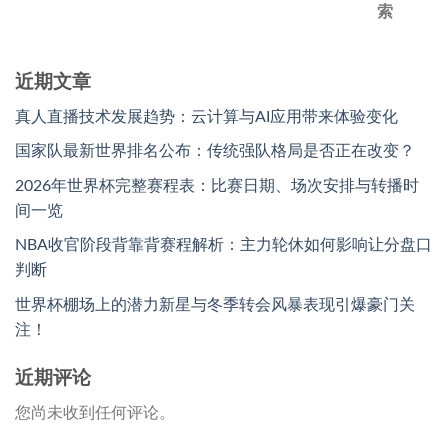
索
近期文章
真人直播技术发展趋势：云计算与AI应用带来体验变化
国家队最新世界排名公布：传统强队格局是否正在改变？
2026年世界杯完整赛程表：比赛日期、场次安排与转播时
间一览
NBA收官阶段背靠背赛程解析：主力轮休如何影响让分盘口
判断
世界杯棚场上的潜力新星与冬季转会风暴表现引爆豪门关
注！
近期评论
您尚未收到任何评论。