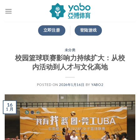
跳
到
内
容
立即注册
登陆游戏
未分类
校园篮球联赛影响力持续扩大：从校
内活动到人才与文化高地
POSTED ON
2026年1月16日
BY
YABO2
16
1 月