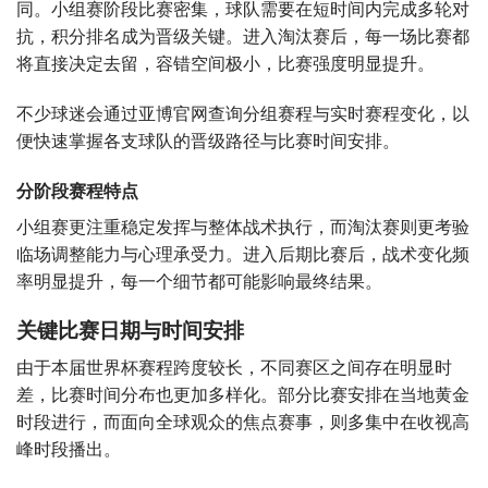
同。小组赛阶段比赛密集，球队需要在短时间内完成多轮对
抗，积分排名成为晋级关键。进入淘汰赛后，每一场比赛都
将直接决定去留，容错空间极小，比赛强度明显提升。
不少球迷会通过亚博官网查询分组赛程与实时赛程变化，以
便快速掌握各支球队的晋级路径与比赛时间安排。
分阶段赛程特点
小组赛更注重稳定发挥与整体战术执行，而淘汰赛则更考验
临场调整能力与心理承受力。进入后期比赛后，战术变化频
率明显提升，每一个细节都可能影响最终结果。
关键比赛日期与时间安排
由于本届世界杯赛程跨度较长，不同赛区之间存在明显时
差，比赛时间分布也更加多样化。部分比赛安排在当地黄金
时段进行，而面向全球观众的焦点赛事，则多集中在收视高
峰时段播出。