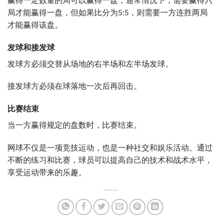
赢得一定数量的局可以赢得一盘，通常情况下，需要赢得六
局才能赢得一盘，但如果比分为5:5，则需要一方连胜两局
才能赢得该盘。
发球和接发球
发球方必须交替从场地的右半场和左半场发球。
接发球方必须在球落地一次后再回击。
比赛结束
当一方赢得规定的盘数时，比赛结束。
网球不仅是一项竞技运动，也是一种社交和娱乐活动。通过
不断的练习和比赛，球员可以提高自己的技术和战术水平，
享受运动带来的乐趣。