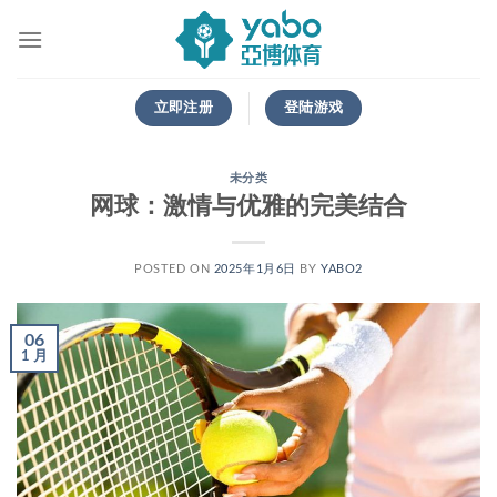
跳
到
内
容
立即注册
登陆游戏
未分类
网球：激情与优雅的完美结合
POSTED ON
2025年1月6日
BY
YABO2
06
1 月