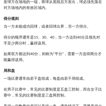
发球方在场地的一端，将球从底线后方发出，球必须先落在
对方场地内的有效区域内。
得分规则
当一方未能成功回球，或者回球出界，另一方得分。
得分的顺序通常是15、30、40，当一方达到40分且领先对
手至少两分时，赢得该局。
如果双方都达到40分，则称为“平分”，需要一方连得两分才
能赢得该局。
局和盘
一场比赛通常由若干盘组成，每盘由若干局组成。
在男子比赛中，常见的比赛制度是五盘三胜制，而在女子比
赛中，常见的比赛制度是三盘两胜制。