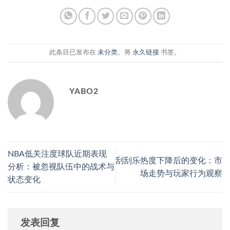
此条目已发布在
未分类
。将
永久链接
书签。
YABO2
NBA低关注度球队近期表现
刮刮乐热度下降后的变化：市
分析：被忽视队伍中的战术与
场走势与玩家行为观察
状态变化
发表回复