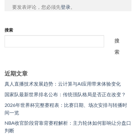
要发表评论，您必须先
登录
。
搜索
搜
索
近期文章
真人直播技术发展趋势：云计算与AI应用带来体验变化
国家队最新世界排名公布：传统强队格局是否正在改变？
2026年世界杯完整赛程表：比赛日期、场次安排与转播时
间一览
NBA收官阶段背靠背赛程解析：主力轮休如何影响让分盘口
判断