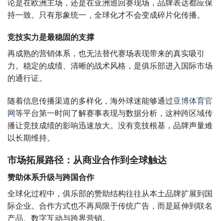
论是在欧洲主场，还是在亚洲巡回赛现场，品牌表达都应保
持一致。只有形象统一，全球化才不会变成碎片化传播。
竞技实力是最稳固的支撑
再成熟的营销体系，也无法替代赛场表现带来的真实吸引
力。稳定的成绩、清晰的战术风格，是俱乐部进入国际市场
的通行证。
随着信息传播渠道的多样化，海外球迷能够通过
亚博体育官
网
等平台第一时间了解赛事表现与数据分析，这种跨区域传
播让竞技成绩的影响迅速放大。没有竞技根基，品牌声量难
以长期维持。
市场拓展路径：从商业合作到全球触达
赞助体系升级与跨国合作
全球化过程中，俱乐部的赞助结构往往从本土品牌扩展到国
际企业。合作方式也不再局限于传统广告，而是延伸到联名
产品、数字互动与跨界营销。