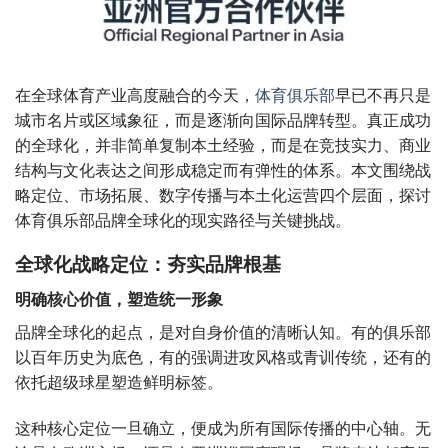
在全球体育产业高度融合的今天，
体育俱乐部
早已不再只是
城市名片或区域象征，而是逐渐向国际品牌转型。真正成功
的全球化，并非简单复制本土经验，而是在竞技实力、商业
结构与文化表达之间形成稳定而有弹性的体系。本文围绕战
略定位、市场拓展、数字传播与本土化运营四个层面，探讨
体育俱乐部品牌全球化的现实路径与关键挑战。
全球化战略定位：夯实品牌根基
明确核心价值，塑造统一形象
品牌全球化的起点，是对自身价值的清晰认知。有的俱乐部
以百年历史为底色，有的强调进攻风格或青训传统，还有的
依托超级球星塑造鲜明标签。
这种核心定位一旦确立，便成为所有国际传播的中心轴。无