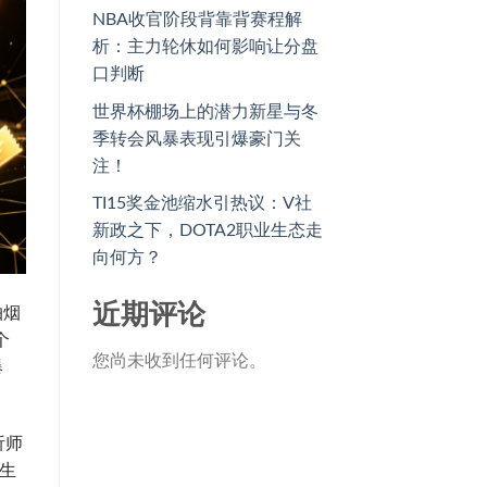
NBA收官阶段背靠背赛程解
析：主力轮休如何影响让分盘
口判断
世界杯棚场上的潜力新星与冬
季转会风暴表现引爆豪门关
注！
TI15奖金池缩水引热议：V社
新政之下，DOTA2职业生态走
向何方？
近期评论
抽烟
个
您尚未收到任何评论。
爆
析师
生