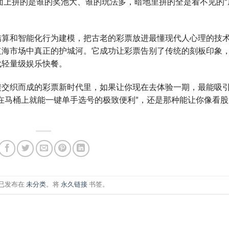
表面上拼的是谁的奖池大、谁的玩法多，暗地里拼的全是看不见的“
结算和智能化行为建模，把古老的彩票放进最懂现代人心理的技
红海市场中真正的护城河。它成功让彩票告别了传统的刻板印象
代轻量级娱乐快餐。
馈交织而成的彩票新时代里，如果让你现在去体验一期，最能吸
在马桶上就能一键单手选号的极致便利”，还是那种能让你像看股
？
已发布在
未分类
。将
永久链接
书签。