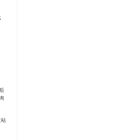
代
后
询
道站