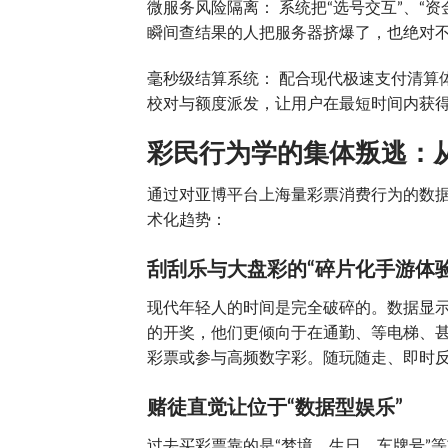
微服务风险隔离： 系统把“选号交互”、“
瞬间查结果的人把服务器挤爆了，也绝对
毫秒级结算系统： 配合现代极速支付清算
校对与额度派发，让用户在最短时间内获
彩民行为学的集体叛逃：从
通过对亚博平台上海量彩票消费行为的数据
术化趋势：
刮刮乐与大盘彩的“碎片化手游体验
现代年轻人的时间是完全破碎的。数据显
的开奖，他们更倾向于在通勤、等电梯、甚
彩票或参与高频数字彩。随玩随走、即时反
赌徒直觉让位于“数据型娱乐”
过去买彩票靠的是“梦境、生日、车牌号”