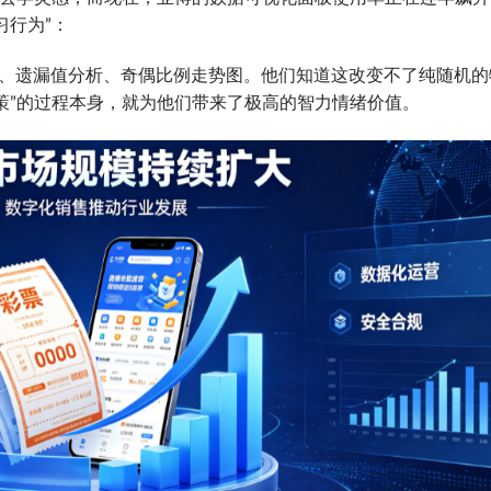
习行为”：
图、遗漏值分析、奇偶比例走势图。他们知道这改变不了纯随机的
策”的过程本身，就为他们带来了极高的智力情绪价值。