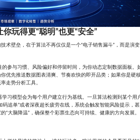
你玩得更“聪明”也更“安全”
技术壁垒，在于算法不再仅仅是一个“电子销售漏斗”，而是演变
往的参与习惯、风险偏好和停留时间，为你动态定制数据面板。
为你优先推送数据图表清爽、节奏欢快的即开品类；如果你是硬
概率走势分析工具。
器学习模型会为每个用户建立行为基线。一旦算法检测到某个用
加码追单”或者深夜超长疲劳在线，系统会触发智能风险提示，甚
的“大脑降温”，确保整个彩票生态向可持续、健康的方向发展。