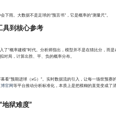
会下雨。大数据不是足球的“预言书”，它是概率的“测量尺”。
工具到核心参考
进入了“概率建模”时代。分析师指出，模型并不是在猜比分，而是
虚拟对局，计算出胜、平、负的概率分布。
幕看“预期进球（xG）”。实时数据流的引入，让每一场世预赛
亚博官网
等平台推动分析标准化，本质上是把模糊的直觉变成了
。
“地狱难度”