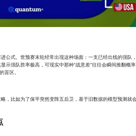
塞进公式。世预赛末轮经常出现这种场面：一支已经出线的强队
显示强队胜率极高，可现实中那种“战意差”往往会瞬间推翻概率
理的盲区。
策略，比如为了保平突然变阵五后卫，基于旧数据的模型预测就
点