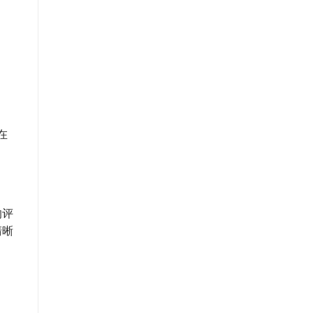
在
的评
清晰