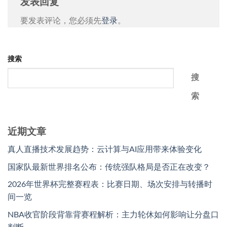
发表回复
要发表评论，您必须先
登录
。
搜索
搜
索
近期文章
真人直播技术发展趋势：云计算与AI应用带来体验变化
国家队最新世界排名公布：传统强队格局是否正在改变？
2026年世界杯完整赛程表：比赛日期、场次安排与转播时
间一览
NBA收官阶段背靠背赛程解析：主力轮休如何影响让分盘口