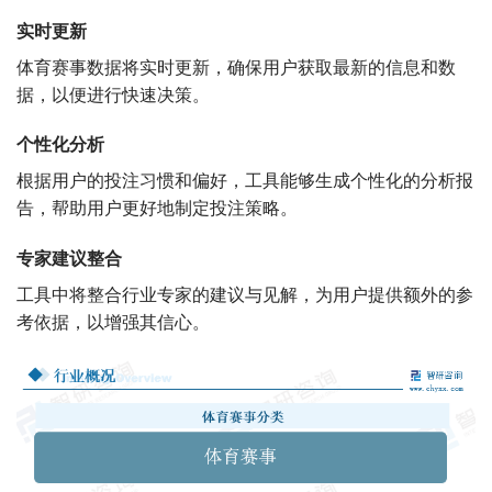
实时更新
体育赛事数据将实时更新，确保用户获取最新的信息和数
据，以便进行快速决策。
个性化分析
根据用户的投注习惯和偏好，工具能够生成个性化的分析报
告，帮助用户更好地制定投注策略。
专家建议整合
工具中将整合行业专家的建议与见解，为用户提供额外的参
考依据，以增强其信心。