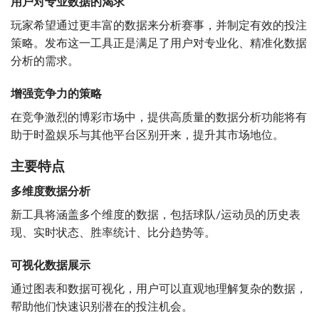
用户对专业数据的渴求
玩家希望通过更丰富的数据来分析赛事，并制定有效的投注
策略。发布这一工具正是满足了用户对专业化、精准化数据
分析的需求。
增强竞争力的策略
在竞争激烈的博彩市场中，提供高质量的数据分析功能将有
助于时盈娱乐与其他平台区别开来，提升其市场地位。
主要特点
多维度数据分析
新工具将涵盖多个维度的数据，包括球队/运动员的历史表
现、实时状态、胜率统计、比分趋势等。
可视化数据展示
通过图表和数据可视化，用户可以直观地理解复杂的数据，
帮助他们快速识别潜在的投注机会。