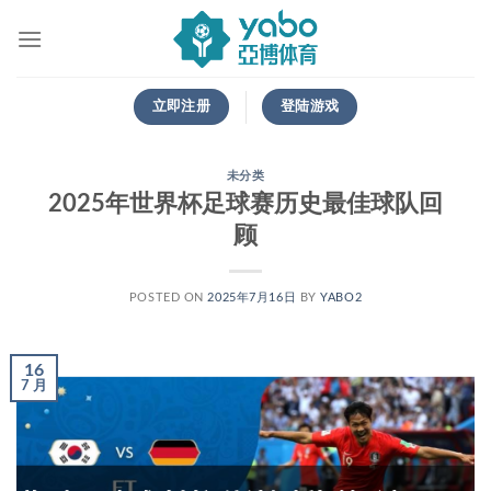
跳
到
内
容
立即注册
登陆游戏
未分类
2025年世界杯足球赛历史最佳球队回
顾
POSTED ON
2025年7月16日
BY
YABO2
16
7 月