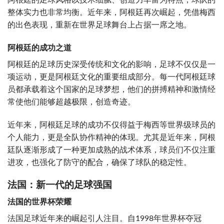
阿根廷的足球风格以技术细腻、创造力丰富为特点，球队的
整体实力也非常均衡。近年来，阿根廷再次崛起，凭借梅西
的出色表现，重新在世界足球舞台上占据一席之地。
阿根廷的成功之道
阿根廷的足球历史深受传统和文化的影响，足球不仅仅是一
项运动，更是阿根廷文化的重要组成部分。每一代阿根廷球
员都承载着这个国家的足球梦想，他们的拼搏精神和激情经
常使他们能够超越极限，创造奇迹。
近年来，阿根廷足球的成功不仅得益于梅西等世界级球员的
个人能力，更是全队协作精神的体现。尤其是近年来，阿根
廷队逐渐形成了一种更加成熟的战术体系，球员们不仅注重
进攻，也强化了防守的配合，确保了球队的稳定性。
法国：新一代的足球强国
法国的世界杯荣耀
法国足球近年来的崛起引人注目。自1998年世界杯夺冠