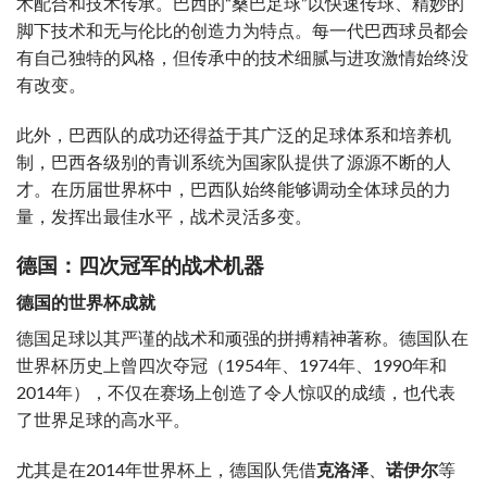
术配合和技术传承。巴西的“桑巴足球”以快速传球、精妙的
脚下技术和无与伦比的创造力为特点。每一代巴西球员都会
有自己独特的风格，但传承中的技术细腻与进攻激情始终没
有改变。
此外，巴西队的成功还得益于其广泛的足球体系和培养机
制，巴西各级别的青训系统为国家队提供了源源不断的人
才。在历届世界杯中，巴西队始终能够调动全体球员的力
量，发挥出最佳水平，战术灵活多变。
德国：四次冠军的战术机器
德国的世界杯成就
德国足球以其严谨的战术和顽强的拼搏精神著称。德国队在
世界杯历史上曾四次夺冠（1954年、1974年、1990年和
2014年），不仅在赛场上创造了令人惊叹的成绩，也代表
了世界足球的高水平。
尤其是在2014年世界杯上，德国队凭借
克洛泽
、
诺伊尔
等