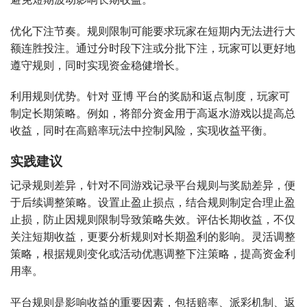
优化下注节奏。规则限制可能要求玩家在短期内无法进行大
额连胜投注。通过分时段下注或分批下注，玩家可以更好地
遵守规则，同时实现资金稳健增长。
利用规则优势。针对 亚博 平台的奖励和返点制度，玩家可
制定长期策略。例如，将部分资金用于高返水游戏以提高总
收益，同时在高赔率玩法中控制风险，实现收益平衡。
实践建议
记录规则差异，针对不同游戏记录平台规则与奖励差异，便
于后续调整策略。设置止盈止损点，结合规则制定合理止盈
止损，防止因规则限制导致策略失效。评估长期收益，不仅
关注短期收益，更要分析规则对长期盈利的影响。灵活调整
策略，根据规则变化或活动优惠调整下注策略，提高资金利
用率。
平台规则是影响收益的重要因素，包括赔率、派彩机制、返