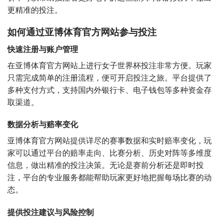
更精准的投注。
如何通过亚博体育官方网站参与投注
快速注册与账户管理
在亚博体育官方网站上进行女子世界杯投注非常方便。玩家
只需完成简单的注册流程，便可开启投注之旅。平台提供了
多种支付方式，支持国内外银行卡、电子钱包等多种资金存
取渠道。
数据分析与赔率变化
亚博体育官方网站提供详尽的赛事数据和实时赔率变化，玩
家可以通过平台的赔率走向、比赛分析、历史对阵等多维度
信息，做出精准的投注决策。无论是赛前分析还是即时投
注，平台的专业服务都能帮助玩家更好地把握每场比赛的动
态。
提供投注建议与风险控制