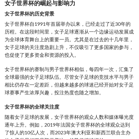
女子世界杯的崛起与影响力
女子世界杯的历史背景
女子世界杯自1991年首届举办以来，已经走过了近30年的
历程。在这段时间里，女子足球逐渐从一个边缘运动发展成
为全球体育舞台上的重要一员。尤其是在过去的十几年里，
女子足球的关注度急剧上升，不仅吸引了更多国家的参与，
也促使了更多资金和资源的投入。
女子世界杯的赛制与男子世界杯相似，每四年一次，汇集了
全球最强的女子足球队伍。尽管女子足球的竞技水平与男子
相比仍存在一定差距，但越来越多的球迷已经开始对女子足
球赛事产生浓厚兴趣，投注热度也随之增加。
女子世界杯的全球关注度
随着女子足球的发展，女子世界杯的观众人数和媒体曝光度
逐年上升。例如，2019年法国女子世界杯的全球观众达到
了惊人的10亿人次，而2023年澳大利亚和新西兰联合主办