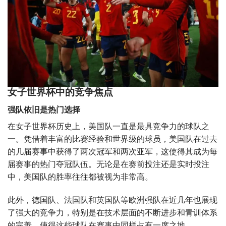
女子世界杯中的竞争焦点
强队依旧是热门选择
在女子世界杯历史上，美国队一直是最具竞争力的球队之
一。凭借着丰富的比赛经验和世界级的球员，美国队在过去
的几届赛事中获得了两次冠军和两次亚军，这使得其成为每
届赛事的热门夺冠队伍。无论是在赛前投注还是实时投注
中，美国队的胜率往往都被视为非常高。
此外，德国队、法国队和英国队等欧洲强队在近几年也展现
了强大的竞争力，特别是在技术层面的不断进步和青训体系
的完善，使得这些球队在赛事中同样占有一席之地。