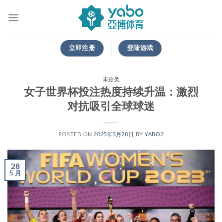
跳
到
内
容
立即注册
登陆游戏
未分类
女子世界杯投注热度持续升温：激烈
对抗吸引全球球迷
POSTED ON
2025年5月28日
BY
YABO2
28
5 月