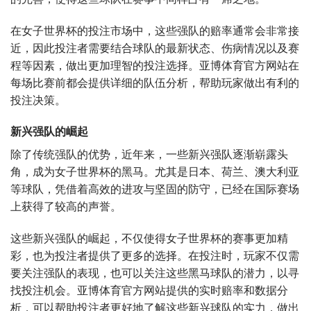
在女子世界杯的投注市场中，这些强队的赔率通常会非常接
近，因此投注者需要结合球队的最新状态、伤病情况以及赛
程等因素，做出更加理智的投注选择。亚博体育官方网站在
每场比赛前都会提供详细的队伍分析，帮助玩家做出有利的
投注决策。
新兴强队的崛起
除了传统强队的优势，近年来，一些新兴强队逐渐崭露头
角，成为女子世界杯的黑马。尤其是日本、荷兰、澳大利亚
等球队，凭借着高效的进攻与坚固的防守，已经在国际赛场
上获得了较高的声誉。
这些新兴强队的崛起，不仅使得女子世界杯的赛事更加精
彩，也为投注者提供了更多的选择。在投注时，玩家不仅需
要关注强队的表现，也可以关注这些黑马球队的潜力，以寻
找投注机会。亚博体育官方网站提供的实时赔率和数据分
析，可以帮助投注者更好地了解这些新兴球队的实力，做出