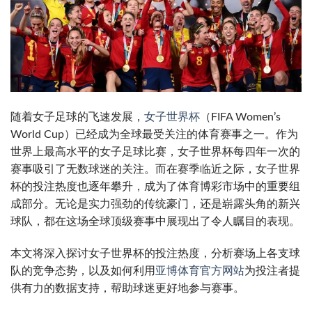
随着女子足球的飞速发展，
女子世界杯
（FIFA Women’s
World Cup）已经成为全球最受关注的体育赛事之一。作为
世界上最高水平的女子足球比赛，女子世界杯每四年一次的
赛事吸引了无数球迷的关注。而在赛季临近之际，女子世界
杯的投注热度也逐年攀升，成为了体育博彩市场中的重要组
成部分。无论是实力强劲的传统豪门，还是崭露头角的新兴
球队，都在这场全球顶级赛事中展现出了令人瞩目的表现。
本文将深入探讨女子世界杯的投注热度，分析赛场上各支球
队的竞争态势，以及如何利用
亚博体育官方网站
为投注者提
供有力的数据支持，帮助球迷更好地参与赛事。