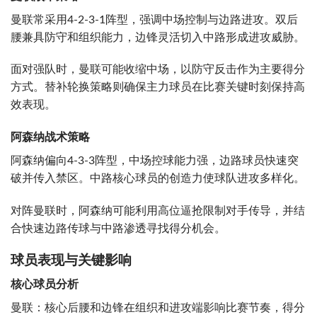
曼联常采用4-2-3-1阵型，强调中场控制与边路进攻。双后
腰兼具防守和组织能力，边锋灵活切入中路形成进攻威胁。
面对强队时，曼联可能收缩中场，以防守反击作为主要得分
方式。替补轮换策略则确保主力球员在比赛关键时刻保持高
效表现。
阿森纳战术策略
阿森纳偏向4-3-3阵型，中场控球能力强，边路球员快速突
破并传入禁区。中路核心球员的创造力使球队进攻多样化。
对阵曼联时，阿森纳可能利用高位逼抢限制对手传导，并结
合快速边路传球与中路渗透寻找得分机会。
球员表现与关键影响
核心球员分析
曼联：核心后腰和边锋在组织和进攻端影响比赛节奏，得分