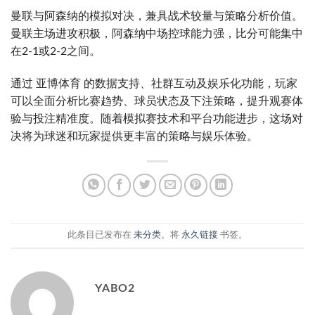
曼联与阿森纳的模拟对决，兼具战术较量与策略分析价值。
曼联主场进攻积极，阿森纳中场控球能力强，比分可能集中
在2-1或2-2之间。
通过 亚博体育 的数据支持、社群互动及娱乐化功能，玩家
可以全面分析比赛趋势、球员状态及下注策略，提升观赛体
验与投注精准度。随着模拟赛技术和平台功能进步，这场对
决将为球迷和玩家提供更丰富的策略与娱乐体验。
此条目已发布在
未分类
。将
永久链接
书签。
YABO2