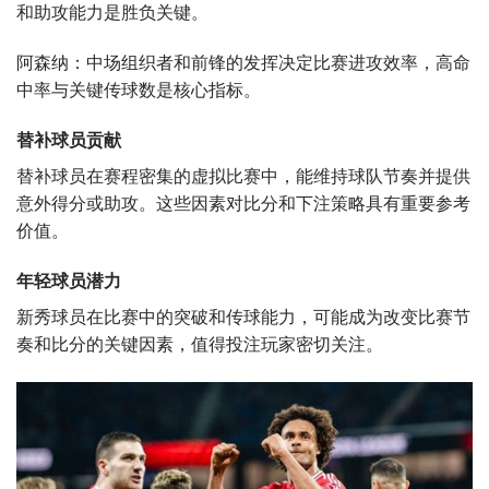
和助攻能力是胜负关键。
阿森纳：中场组织者和前锋的发挥决定比赛进攻效率，高命
中率与关键传球数是核心指标。
替补球员贡献
替补球员在赛程密集的虚拟比赛中，能维持球队节奏并提供
意外得分或助攻。这些因素对比分和下注策略具有重要参考
价值。
年轻球员潜力
新秀球员在比赛中的突破和传球能力，可能成为改变比赛节
奏和比分的关键因素，值得投注玩家密切关注。