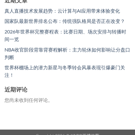
近期文章
真人直播技术发展趋势：云计算与AI应用带来体验变化
国家队最新世界排名公布：传统强队格局是否正在改变？
2026年世界杯完整赛程表：比赛日期、场次安排与转播时
间一览
NBA收官阶段背靠背赛程解析：主力轮休如何影响让分盘口
判断
世界杯棚场上的潜力新星与冬季转会风暴表现引爆豪门关
注！
近期评论
您尚未收到任何评论。