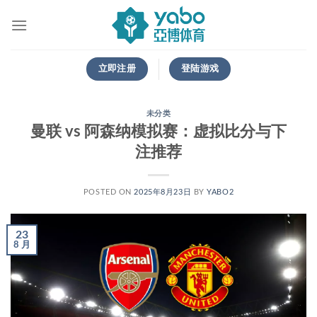
跳
到
内
容
立即注册
登陆游戏
未分类
曼联 vs 阿森纳模拟赛：虚拟比分与下
注推荐
POSTED ON
2025年8月23日
BY
YABO2
23
8 月