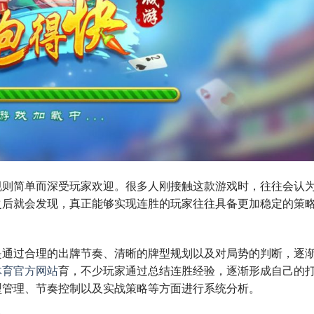
规则简单而深受玩家欢迎。很多人刚接触这款游戏时，往往会认
之后就会发现，真正能够实现连胜的玩家往往具备更加稳定的策
是通过合理的出牌节奏、清晰的牌型规划以及对局势的判断，逐
体育官方网站
育，不少玩家通过总结连胜经验，逐渐形成自己的
型管理、节奏控制以及实战策略等方面进行系统分析。