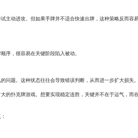
尝试主动进攻。但如果手牌并不适合快速出牌，这种策略反而容
牌顺序，很容易在关键阶段陷入被动。
见的问题。这种状态往往会导致错误判断，从而进一步扩大损失
常大的扑克牌游戏。想要实现稳定连胜，关键并不在于运气，而
点：