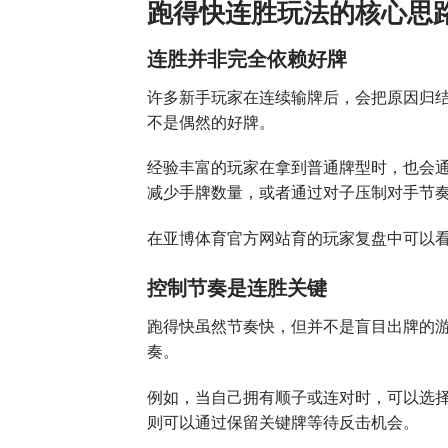
跑得快连胜玩法的核心思
连胜并非完全依赖好牌
许多新手玩家在连续输牌后，会把原因归结
不是偶然的好牌。
经验丰富的玩家在拿到普通牌型时，也会
减少手牌数量，或者通过对子压制对手节
在亚博体育官方网站育的玩家复盘中可以
控制节奏是连胜关键
跑得快虽然节奏快，但并不是盲目出牌的
奏。
例如，当自己拥有顺子或连对时，可以选
则可以通过保留关键牌等待反击机会。