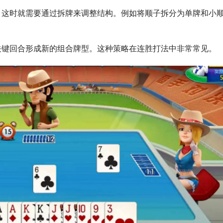
，这时就需要通过拆牌来调整结构。例如将顺子拆分为单牌和小
关键回合形成新的组合牌型。这种策略在连胜打法中非常常见。