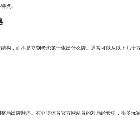
要特点。
略
型结构，而不是立刻考虑第一张出什么牌。通常可以从以下几个
划整局出牌顺序。在亚博体育官方网站育的对局经验中，很多玩