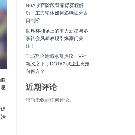
NBA收官阶段背靠背赛程解
析：主力轮休如何影响让分盘
口判断
世界杯棚场上的潜力新星与冬
季转会风暴表现引爆豪门关
注！
TI15奖金池缩水引热议：V社
新政之下，DOTA2职业生态走
向何方？
为胜
近期评论
略思
您尚未收到任何评论。
渐建
打法