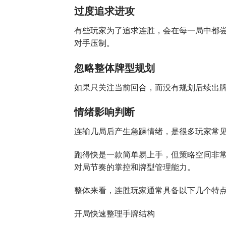
过度追求进攻
有些玩家为了追求连胜，会在每一局中都
对手压制。
忽略整体牌型规划
如果只关注当前回合，而没有规划后续出
情绪影响判断
连输几局后产生急躁情绪，是很多玩家常
跑得快是一款简单易上手，但策略空间非
对局节奏的掌控和牌型管理能力。
整体来看，连胜玩家通常具备以下几个特
开局快速整理手牌结构