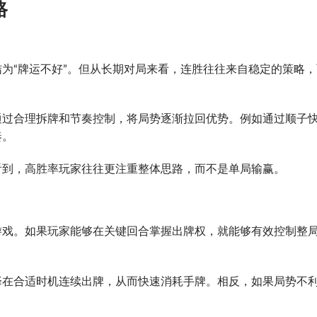
路
为“牌运不好”。但从长期对局来看，连胜往往来自稳定的策略，
通过合理拆牌和节奏控制，将局势逐渐拉回优势。例如通过顺子
奏。
看到，高胜率玩家往往更注重整体思路，而不是单局输赢。
游戏。如果玩家能够在关键回合掌握出牌权，就能够有效控制整
择在合适时机连续出牌，从而快速消耗手牌。相反，如果局势不