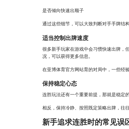
是否倾向快速出顺子
通过这些细节，可以大致判断对手手牌结
适当控制出牌速度
很多新手玩家在游戏中会习惯快速出牌，
况，可以获得更多信息。
在亚博体育官方网站育的对局中，一些经
保持稳定心态
连胜玩法还有一个重要前提，那就是稳定
相反，保持冷静、按照既定策略出牌，往
新手追求连胜时的常见误