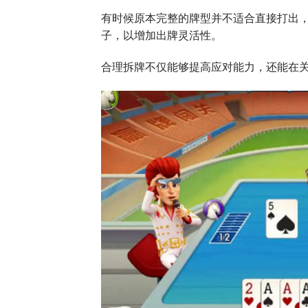
有时候原本完整的牌型并不适合直接打出
子，以增加出牌灵活性。
合理拆牌不仅能够提高应对能力，还能在