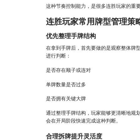
这种节奏控制能力，是很多连胜玩家的重
连胜玩家常用牌型管理策
优先整理手牌结构
在拿到手牌后，首先要做的是观察整体牌
进行判断：
是否存在顺子或连对
单牌数量是否过多
是否拥有关键大牌
通过整理手牌结构，玩家能够更清晰地规
会在开局阶段快速完成这种判断。
合理拆牌提升灵活度