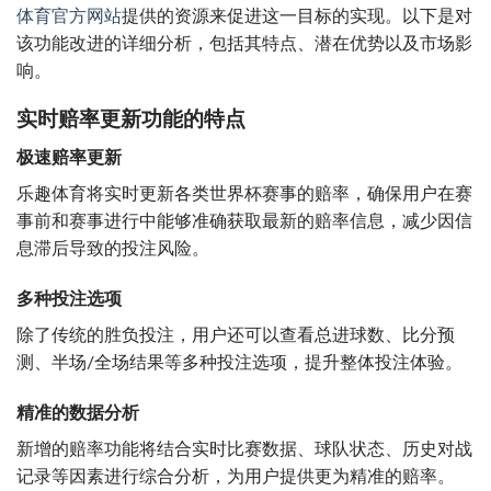
体育官方网站
提供的资源来促进这一目标的实现。以下是对
该功能改进的详细分析，包括其特点、潜在优势以及市场影
响。
实时赔率更新功能的特点
极速赔率更新
乐趣体育将实时更新各类世界杯赛事的赔率，确保用户在赛
事前和赛事进行中能够准确获取最新的赔率信息，减少因信
息滞后导致的投注风险。
多种投注选项
除了传统的胜负投注，用户还可以查看总进球数、比分预
测、半场/全场结果等多种投注选项，提升整体投注体验。
精准的数据分析
新增的赔率功能将结合实时比赛数据、球队状态、历史对战
记录等因素进行综合分析，为用户提供更为精准的赔率。