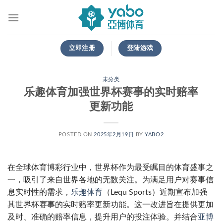
跳
到
内
容
立即注册
登陆游戏
未分类
乐趣体育加强世界杯赛事的实时赔率
更新功能
POSTED ON
2025年2月19日
BY
YABO2
在全球体育博彩行业中，世界杯作为最受瞩目的体育盛事之
一，吸引了来自世界各地的无数关注。为满足用户对赛事信
息实时性的需求，
乐趣体育
（Lequ Sports）近期宣布加强
其世界杯赛事的实时赔率更新功能。这一改进旨在提供更加
及时、准确的赔率信息，提升用户的投注体验。并结合
亚博