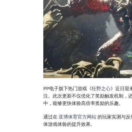
PP电子旗下热门游戏《
狂野之心
》近日迎
注。此次更新不仅优化了奖励触发机制，
中，能够更快体验高倍率奖励的乐趣。
通过在
亚博体育官方网站
的玩家实测与反
体游戏体验的提升效果。