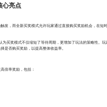
核心亮点
励触发，而全新买奖模式允许玩家通过直接购买奖励机会，在短
遍认为买奖模式不仅缩短了等待周期，更增加了玩法的策略性。玩
选择是否购买奖励，以提高整体收益率。
次高倍率奖励，包括：