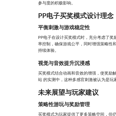
参与度的积极影响。
PP电子买奖模式设计理念
平衡刺激与游戏稳定性
PP电子在设计买奖模式时，充分考虑了奖
率控制，确保游戏公平，同时增强策略性
持续体验。
视觉与音效提升沉浸感
买奖模式结合动画和音效的增强，使奖励触
站 的实测中，这种多感官刺激被认为是玩
未来展望与玩家建议
策略性游玩与奖励管理
买奖模式为玩家提供了更多策略空间，但