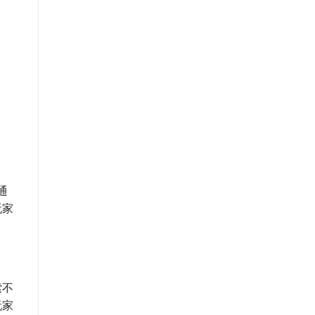
通
玩家
索不
玩家