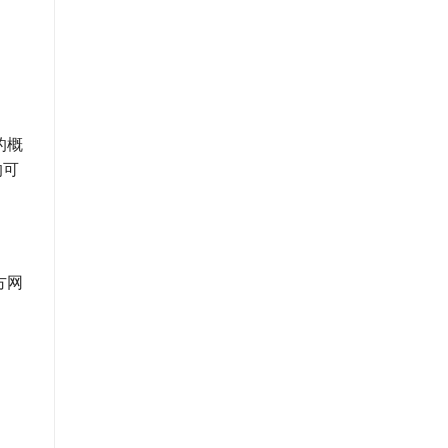
的概
的可
方网