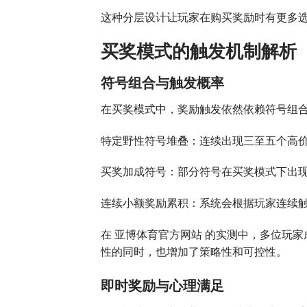
这种分层设计让玩家在购买奖励时有更多
买奖模式的触发机制解析
符号组合与触发概率
在买奖模式中，奖励触发依然依赖符号组
特定野性符号堆叠：连续出现三至五个高
买奖加成符号：部分符号在买奖模式下出
连续小额奖励累积：系统会根据玩家连续
在 亚博体育官方网站 的实测中，多位玩
性的同时，也增加了策略性和可控性。
即时奖励与心理满足