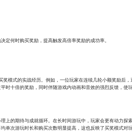
地决定何时购买奖励，提高触发高倍率奖励的成功率。
次买奖模式的实战经历。例如，一位玩家在连续几轮小额奖励后，
过平时十倍的奖励，同时伴随游戏内动画和音效的强烈反馈，使
心理上的期待与成就循环。在长时间游玩中，玩家会更有动力探
平均单次游玩时长和购买次数明显提高，这也反映了买奖模式对