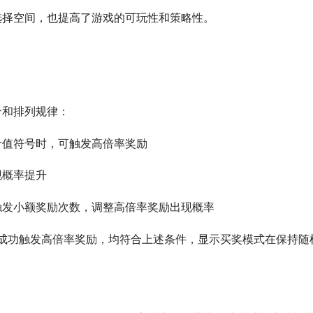
选择空间，也提高了游戏的可玩性和策略性。
合和排列规律：
价值符号时，可触发高倍率奖励
现概率提升
触发小额奖励次数，调整高倍率奖励出现概率
家成功触发高倍率奖励，均符合上述条件，显示买奖模式在保持随