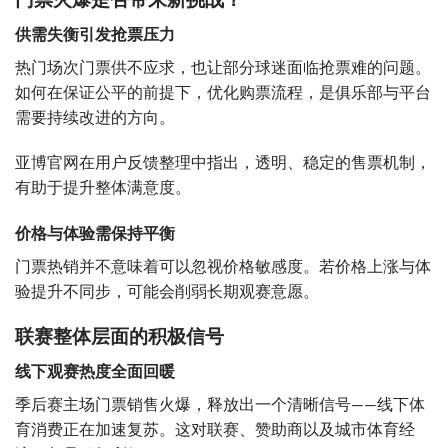
门票火爆是否带来新挑战？
供需失衡引发抢票压力
热门场次门票供不应求，也让部分球迷面临抢票难的问题。
如何在保证公平的前提下，优化购票流程，是俱乐部与平台
需要持续改进的方向。
亚博官网在用户反馈整理中指出，透明、稳定的售票机制，
有助于提升整体满意度。
价格与体验需保持平衡
门票热销并不意味着可以忽视价格敏感度。若价格上涨与体
验提升不同步，可能会削弱长期观赛意愿。
联赛整体层面的积极信号
线下观赛热度全面回暖
季后赛主场门票销售火爆，释放出一个清晰信号——线下体
育消费正在加速复苏。这对联赛、赞助商以及城市体育经