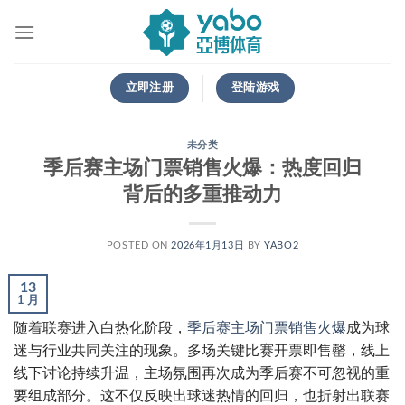
跳
到
内
容
立即注册
登陆游戏
未分类
季后赛主场门票销售火爆：热度回归
背后的多重推动力
POSTED ON
2026年1月13日
BY
YABO2
13
1 月
随着联赛进入白热化阶段，
季后赛主场门票销售火爆
成为球
迷与行业共同关注的现象。多场关键比赛开票即售罄，线上
线下讨论持续升温，主场氛围再次成为季后赛不可忽视的重
要组成部分。这不仅反映出球迷热情的回归，也折射出联赛