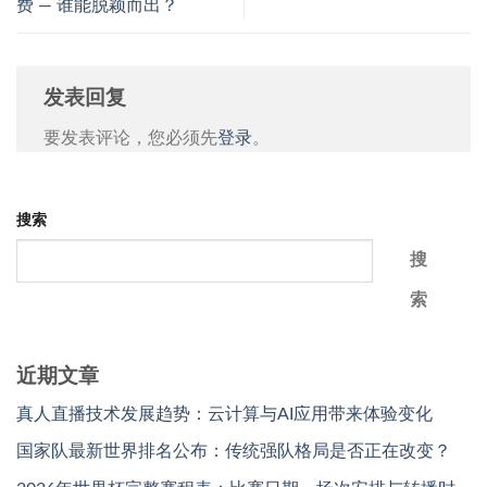
费 — 谁能脱颖而出？
发表回复
要发表评论，您必须先
登录
。
搜索
搜
索
近期文章
真人直播技术发展趋势：云计算与AI应用带来体验变化
国家队最新世界排名公布：传统强队格局是否正在改变？