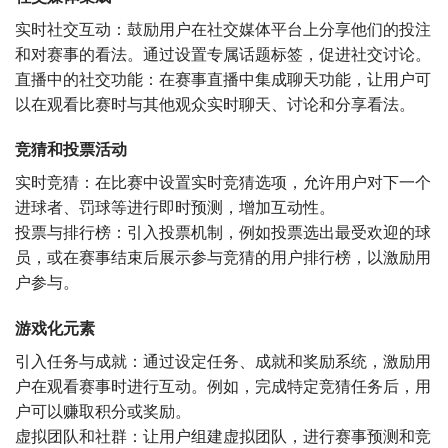
实时社交互动：鼓励用户在社交媒体平台上分享他们的投注
和对赛事的看法。通过设置专属话题标签，促进社交讨论。
直播中的社交功能：在赛事直播中集成聊天功能，让用户可
以在观看比赛时与其他观众实时聊天、讨论和分享看法。
竞猜和投票活动
实时竞猜：在比赛中设置实时竞猜选项，允许用户对下一个
进球者、罚球等进行即时预测，增加互动性。
投票与排行榜：引入投票机制，例如投票选出最受欢迎的球
员，或在赛事结束后展示参与竞猜的用户排行榜，以激励用
户参与。
游戏化元素
引入任务与成就：通过设定任务、成就和奖励系统，激励用
户在观看赛事时进行互动。例如，完成特定竞猜任务后，用
户可以赚取积分或奖励。
虚拟团队和社群：让用户组建虚拟团队，进行赛事预测和竞