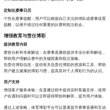
定制化赛事日历
个性化赛事提醒：用户可以根据自己关注的球队或赛事设置
提醒，以便不错过任何重要的比赛和投注机会。
增强教育与责任博彩
提供教育内容
赛前分析和专家解说：在赛事直播前提供专业分析和解说，
帮助用户理解比赛中的关键因素和投注策略。
负责任博彩信息：提供有关负责任博彩的资源和工具，帮助
用户建立健康的博彩习惯，提高其对个人博彩行为的认识。
用户支持
增强客户服务体验：在直播过程中提供实时客服支持，使用
户在遇到问题时可以立即获得帮助和解答，提升用户体验。
通过上述策略，体育博彩平台可以显著提升赛事直播和互动