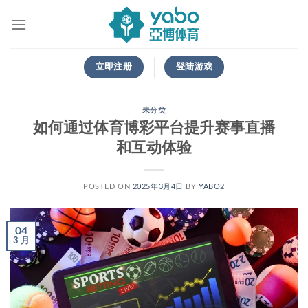
跳
到
内
容
立即注册
登陆游戏
未分类
如何通过体育博彩平台提升赛事直播
和互动体验
POSTED ON
2025年3月4日
BY
YABO2
04
3 月