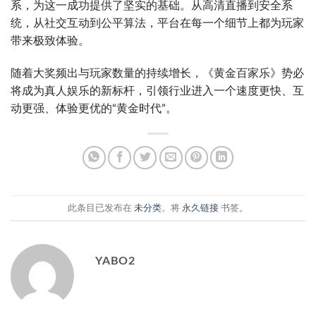
系，为这一成功提供了坚实的基础。从高清直播到安全系
统，从社交互动到公平算法，平台在每一个细节上都为玩家
带来极致体验。
随着大奖频出与玩家数量的持续增长，《黄金百家乐》势必
将成为真人娱乐的新标杆，引领行业进入一个速度更快、互
动更强、体验更优的“黄金时代”。
此条目已发布在
未分类
。将
永久链接
书签。
YABO2