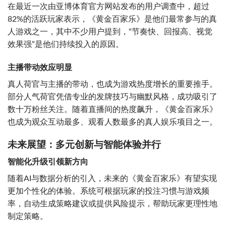
在最近一次由亚博体育官方网站发布的用户调查中，超过
82%的活跃玩家表示，《黄金百家乐》是他们最常参与的真
人游戏之一，其中不少用户提到，“节奏快、回报高、视觉
效果强”是他们持续投入的原因。
主播带动效应明显
真人荷官与主播的带动，也成为游戏热度增长的重要推手。
部分人气荷官凭借专业的发牌技巧与幽默风格，成功吸引了
数十万粉丝关注。随着直播间的热度飙升，《黄金百家乐》
也成为观众互动最多、观看人数最多的真人娱乐项目之一。
未来展望：多元创新与智能体验并行
智能化升级引领新方向
随着AI与数据分析的引入，未来的《黄金百家乐》有望实现
更加个性化的体验。系统可根据玩家的投注习惯与游戏频
率，自动生成策略建议或提供风险提示，帮助玩家更理性地
制定策略。