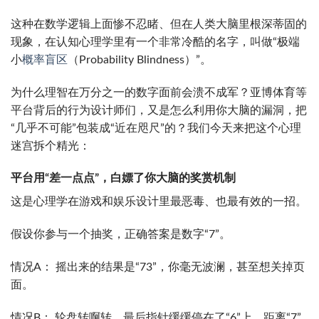
这种在数学逻辑上面惨不忍睹、但在人类大脑里根深蒂固的
现象，在认知心理学里有一个非常冷酷的名字，叫做“极端
小
概率盲区
（Probability Blindness）”。
为什么理智在万分之一的数字面前会溃不成军？亚博体育等
平台背后的行为设计师们，又是怎么利用你大脑的漏洞，把
“几乎不可能”包装成“近在咫尺”的？我们今天来把这个心理
迷宫拆个精光：
平台用“差一点点”，白嫖了你大脑的奖赏机制
这是心理学在游戏和娱乐设计里最恶毒、也最有效的一招。
假设你参与一个抽奖，正确答案是数字“7”。
情况A： 摇出来的结果是“73”，你毫无波澜，甚至想关掉页
面。
情况B： 轮盘转啊转，最后指针缓缓停在了“6”上，距离“7”