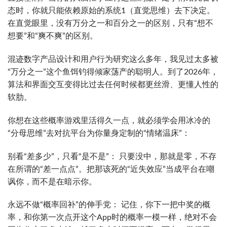
态时，你就只能依赖原始的系统1（直觉思维）去下决定。
在直觉眼里，没有万分之一和百分之一的区别，只有“想不
想要”和“爽不爽”的区别。
混迹数字产品设计和用户行为研究这么多年，我见过太多被
“万分之一”这个鱼饵钓得倾家荡产的聪明人。到了2026年，
算法和界面交互变得比过去任何时候都更丝滑、更懂人性的
软肋。
你想在这些概率游戏里活得久一点，就必须学会用冰冷的
“分母思维”去对抗平台为你量身定制的“情绪温床”：
别看“差多少”，只看“是不是”： 只要没中，那就是零，不存
在所谓的“差一点点”。把那该死的“近失效应”当成平台在嘲
讽你，而不是在暗示你。
永远不做“概率回补”的伸手党： 记住，你下一把中奖的概
率，和你第一次点开这个App时的概率一模一样，绝对不会