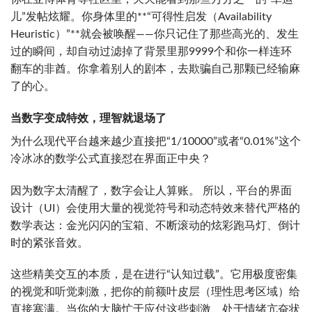
儿”发帖炫耀。你身体里的**“可得性启发（Availability
Heuristic）”**就会被唤醒——你只记住了那些高光的、发生
过的瞬间，却自动过滤掉了背景里那9999个和你一样连环
翻车的非酋。你拿着别人的剧本，去欺骗自己那颗已经输麻
了的心。
当数字变成特效，理智就退场了
为什么现代平台越来越少直接把“1/10000”或者“0.01%”这个
冷冰冰的数学公式直接怼在界面正中央？
因为数字太清醒了，数字会让人算账。 所以，平台的界面
设计（UI）会使用大量的视觉符号和动态特效来替代严格的
数学表达：金光闪闪的宝箱、不断滚动的炫彩跑马灯、倒计
时的紧张音效。
这些精美交互的本质，是在进行“认知过载”。它用极度密集
的视觉和听觉刺激，把你的前额叶皮层（理性思考区域）给
直接塞满。当你的大脑忙于应付这些刺激、处于情绪亢奋状