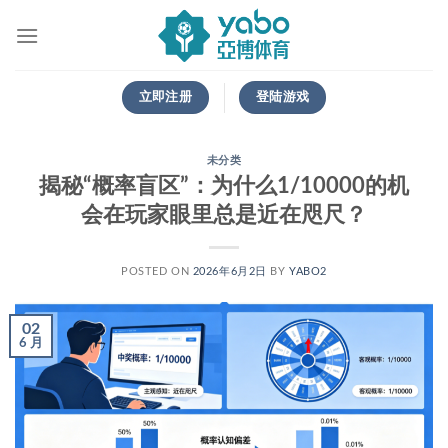
跳
到
内
容
立即注册
登陆游戏
未分类
揭秘“概率盲区”：为什么1/10000的机
会在玩家眼里总是近在咫尺？
POSTED ON
2026年6月2日
BY
YABO2
02
6 月