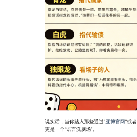
说实话，当你踏入那些通过“
亚博官网
”或
更是一个“语言洗脑场”。