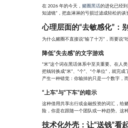
在 2026 年的今天，
赌圈黑话
的进化已经到
知滤镜”，把血淋淋的亏损过滤成轻松的谈
心理层面的“去敏感化”：
为什么赌圈不直接说“输了十万”，而要说“
降低“失去感”的文字游戏
“米”这个词在黑话体系中至关重要。在人
把钱转换成“米”、“个”、“个单位”，就完
产生一种错觉：你输掉的只是一个数字，
“上车”与“下车”的暗示
这种借用共享出行或金融投资的词汇，给赌
险，你是在跟随一个团队或一种趋势。这
技术化外壳：让“送钱”看起