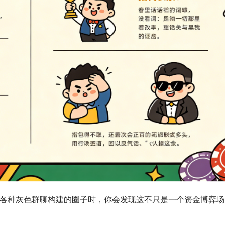
者各种灰色群聊构建的圈子时，你会发现这不只是一个资金博弈场