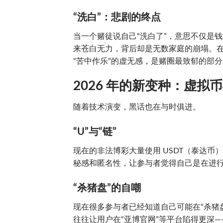
“洗白”：悲剧的终点
当一个赌徒说自己“洗白了”，意思不仅是
来苍白无力，背后却是无数家庭的崩塌。在
“苦中作乐”的虚无感，是赌圈最致郁的部分
2026 年的新变种：虚拟
随着技术演变，黑话也在与时俱进。
“U”与“链”
现在的非法博彩大量使用 USDT（泰达币
秘感和匿名性，让参与者觉得自己是在进
“杀猪盘”的自嘲
现在很多参与者已经知道自己可能在“杀猪盘
往往让用户在“亚博官网”等平台陷得更深