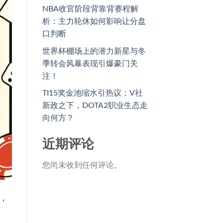
NBA收官阶段背靠背赛程解
析：主力轮休如何影响让分盘
口判断
世界杯棚场上的潜力新星与冬
季转会风暴表现引爆豪门关
注！
TI15奖金池缩水引热议：V社
新政之下，DOTA2职业生态走
向何方？
近期评论
您尚未收到任何评论。
，