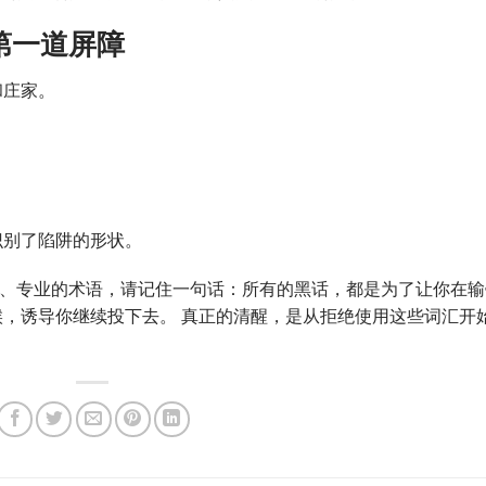
第一道屏障
和庄家。
。
识别了陷阱的形状。
妙、专业的术语，请记住一句话：所有的黑话，都是为了让你在输
，诱导你继续投下去。 真正的清醒，是从拒绝使用这些词汇开
。