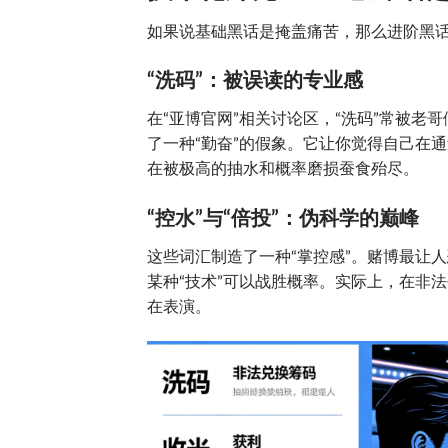
如果说基础黑话是掩盖痛苦，那么进阶黑
“洗码”：被误读的专业感
在“亚博官网”相关讨论区，“洗码”常被
了一种“勤奋”的假象。它让你觉得自己在
在被极高的抽水和概率磨损蚕食殆尽。
“控水”与“倍投”：伪科学的巅峰
这些词汇制造了一种“掌控感”。赌博最让
某种“技术”可以战胜概率。实际上，在非
在表演。