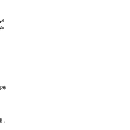
起
种
的神
理，