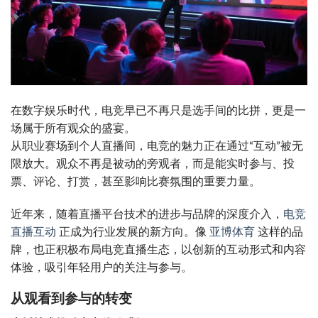
在数字娱乐时代，电竞早已不再只是选手间的比拼，更是一
场属于所有观众的盛宴。
从职业赛场到个人直播间，电竞的魅力正在通过“互动”被无
限放大。观众不再是被动的旁观者，而是能实时参与、投
票、评论、打赏，甚至影响比赛氛围的重要力量。
近年来，随着直播平台技术的进步与品牌的深度介入，
电竞
直播互动
正成为行业发展的新方向。像
亚博体育
这样的品
牌，也正积极布局电竞直播生态，以创新的互动形式和内容
体验，吸引年轻用户的关注与参与。
从观看到参与的转变