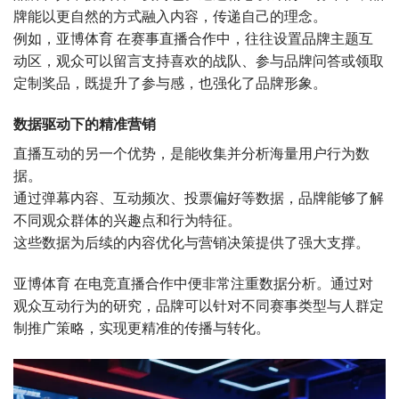
牌能以更自然的方式融入内容，传递自己的理念。
例如，亚博体育 在赛事直播合作中，往往设置品牌主题互
动区，观众可以留言支持喜欢的战队、参与品牌问答或领取
定制奖品，既提升了参与感，也强化了品牌形象。
数据驱动下的精准营销
直播互动的另一个优势，是能收集并分析海量用户行为数
据。
通过弹幕内容、互动频次、投票偏好等数据，品牌能够了解
不同观众群体的兴趣点和行为特征。
这些数据为后续的内容优化与营销决策提供了强大支撑。
亚博体育 在电竞直播合作中便非常注重数据分析。通过对
观众互动行为的研究，品牌可以针对不同赛事类型与人群定
制推广策略，实现更精准的传播与转化。