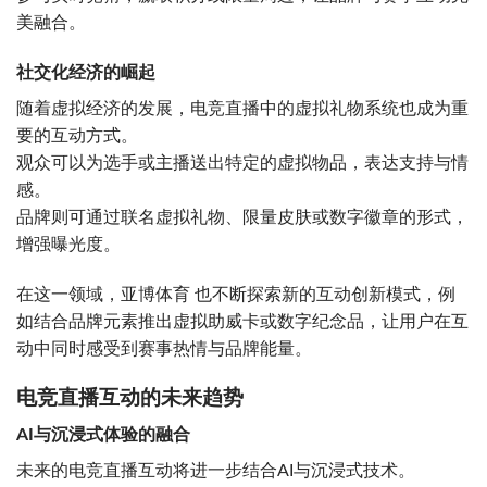
美融合。
社交化经济的崛起
随着虚拟经济的发展，电竞直播中的虚拟礼物系统也成为重
要的互动方式。
观众可以为选手或主播送出特定的虚拟物品，表达支持与情
感。
品牌则可通过联名虚拟礼物、限量皮肤或数字徽章的形式，
增强曝光度。
在这一领域，亚博体育 也不断探索新的互动创新模式，例
如结合品牌元素推出虚拟助威卡或数字纪念品，让用户在互
动中同时感受到赛事热情与品牌能量。
电竞直播互动的未来趋势
AI与沉浸式体验的融合
未来的电竞直播互动将进一步结合AI与沉浸式技术。