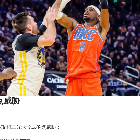
点威胁
快攻和三分球形成多点威胁：