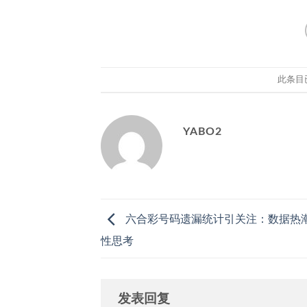
此条目
YABO2
六合彩号码遗漏统计引关注：数据热
性思考
发表回复