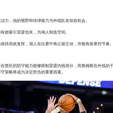
统治力，他的视野和传球能力为外线队友创造机会。
能有效吸引雷霆包夹，为湖人制造空间。
员保持高效发挥，湖人在比赛中将占据主动，并能有效掌控节奏
斯在禁区的防守能力能够限制雷霆内线得分，而詹姆斯在外线的
防守策略将成为决定胜负的重要因素。