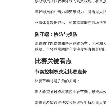
核心球员在快攻和外线的高效表现，将直
年轻球员的冲击力和突破能力，将给湖人
亚博体育数据显示，如果雷霆能在前场快
防守端：协防与换防
雷霆防守以协防和快速轮转为主，面对湖
威胁。年轻球员的防守专注度将直接影响
比赛关键看点
节奏控制权决定比赛走势
比赛节奏将是胜负的关键：
湖人希望通过双核掌控比赛节奏，形成高
雷霆则希望通过快攻和外线投射扰乱湖人