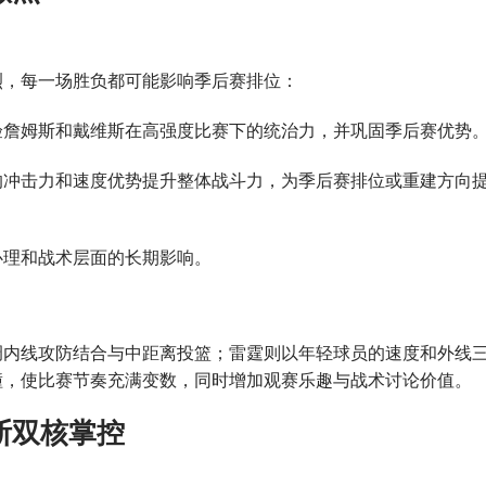
烈，每一场胜负都可能影响季后赛排位：
验詹姆斯和戴维斯在高强度比赛下的统治力，并巩固季后赛优势
的冲击力和速度优势提升整体战斗力，为季后赛排位或重建方向
心理和战术层面的长期影响。
调内线攻防结合与中距离投篮；雷霆则以年轻球员的速度和外线
撞，使比赛节奏充满变数，同时增加观赛乐趣与战术讨论价值。
斯双核掌控