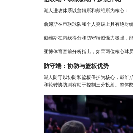
湖人进攻体系以詹姆斯和戴维斯为核心：
詹姆斯在串联球队和个人突破上具有绝对
戴维斯在内线得分和防守端威慑力极强，
亚博体育赛前分析指出，如果两位核心球
防守端：协防与篮板优势
湖人防守以协防和篮板保护为核心，戴维
和轮转协防则有助于控制三分投射。整体