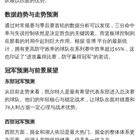
队难以匹敌的优势。
数据趋势与走势预测
通过对常规赛与季后赛首轮的数据分析可以发现，三分命中
率与失误控制依然是决定胜负的关键因素。而篮板球控制则
在胶着的对局中起到巨大作用。根据 亚博 平台的最新统
计，拥有更高防守效率的球队在系列赛中胜率超过65%，这
也印证了“进攻赢得比赛，防守赢得冠军”的老话。
冠军预测与前景展望
东部冠军预测
从目前走势来看，凯尔特人是最有希望代表东部进入总决赛
的球队。他们的年轻核心与稳定战术，让球队在面对雄鹿和
76人时占据一定心理与战术优势。
西部冠军预测
西部方面，掘金和湖人依旧是最大热门。掘金的整体体系更
为完善，但湖人若能保持健康，仍具备一战之力。