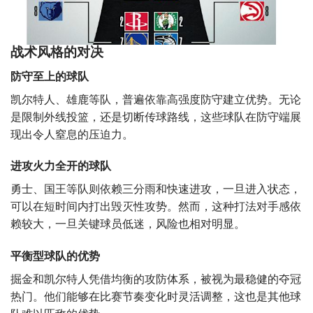
战术风格的对决
防守至上的球队
凯尔特人、雄鹿等队，普遍依靠高强度防守建立优势。无论
是限制外线投篮，还是切断传球路线，这些球队在防守端展
现出令人窒息的压迫力。
进攻火力全开的球队
勇士、国王等队则依赖三分雨和快速进攻，一旦进入状态，
可以在短时间内打出毁灭性攻势。然而，这种打法对手感依
赖较大，一旦关键球员低迷，风险也相对明显。
平衡型球队的优势
掘金和凯尔特人凭借均衡的攻防体系，被视为最稳健的夺冠
热门。他们能够在比赛节奏变化时灵活调整，这也是其他球