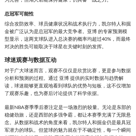
总冠军可能性
综合攻防效率、球员健康状况和战术执行力，凯尔特人和掘
金被广泛认为是总冠军的最大竞争者。亚博 的专家预测模
型显示，这两支球队进入总决赛的概率均超过40%，而最终
对决的胜负可能取决于球星在关键时刻的发挥。
球迷观赛与数据互动
对于广大球迷而言，观赛不仅仅是欣赏比赛，更是参与数据
分析和预测的过程。通过 亚博 提供的实时数据与趋势解
读，球迷能够更直观地看到球队的优势与短板，这不仅增加
了观赛乐趣，也为赛后讨论提供了科学依据。
最新NBA赛季季后赛注定是一场激烈的较量。无论是东部的
稳健劲旅，还是西部的多强争霸，都让本赛季充满了无限悬
念。从数据和战术的角度来看，凯尔特人和掘金仍是最具冠
军潜力的球队。但篮球的魅力就在于不确定性，每一个瞬间