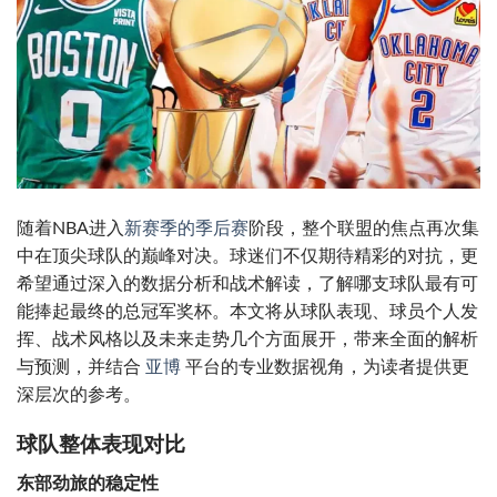
随着NBA进入
新赛季的季后赛
阶段，整个联盟的焦点再次集
中在顶尖球队的巅峰对决。球迷们不仅期待精彩的对抗，更
希望通过深入的数据分析和战术解读，了解哪支球队最有可
能捧起最终的总冠军奖杯。本文将从球队表现、球员个人发
挥、战术风格以及未来走势几个方面展开，带来全面的解析
与预测，并结合
亚博
平台的专业数据视角，为读者提供更
深层次的参考。
球队整体表现对比
东部劲旅的稳定性