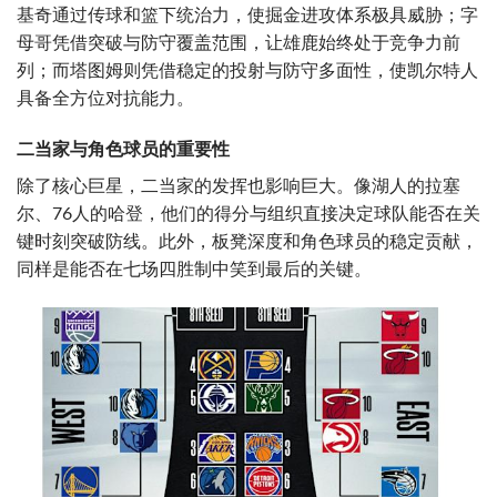
基奇通过传球和篮下统治力，使掘金进攻体系极具威胁；字
母哥凭借突破与防守覆盖范围，让雄鹿始终处于竞争力前
列；而塔图姆则凭借稳定的投射与防守多面性，使凯尔特人
具备全方位对抗能力。
二当家与角色球员的重要性
除了核心巨星，二当家的发挥也影响巨大。像湖人的拉塞
尔、76人的哈登，他们的得分与组织直接决定球队能否在关
键时刻突破防线。此外，板凳深度和角色球员的稳定贡献，
同样是能否在七场四胜制中笑到最后的关键。