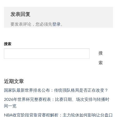
发表回复
要发表评论，您必须先
登录
。
搜索
搜
索
近期文章
国家队最新世界排名公布：传统强队格局是否正在改变？
2026年世界杯完整赛程表：比赛日期、场次安排与转播时
间一览
NBA收官阶段背靠背赛程解析：主力轮休如何影响让分盘口