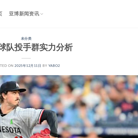
页
亚博新闻资讯
未分类
B球队投手群实力分析
TED ON
2025年12月11日
BY
YABO2