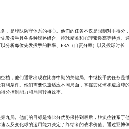
任务，是球队防守体系的核心。他们的任务不仅是限制对手得分
级先发投手具备多种球路组合、控球精准和心理素质高等特点。
以分析每位先发投手的胜率、ERA（自责分率）以及投球时长
的空档，他们通常出现在比赛中期的关键局。中继投手的任务是
造有利条件。他们需要快速适应不同局面，掌握变化球和速度球
的得分控制能力和局间转换效率。
是第九局。他们的目标是将比分优势保持到最后，胜负往往系于
球速以及变化球的运用能力决定了终结者的战术价值。通过亚博