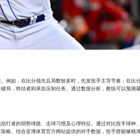
整。例如，在比分领先且局数较多时，先发投手主导节奏；在比
关键局，终结者则承担压制任务。通过数据分析，教练可以预测
包括打者的弱势球路、击球习惯及心理特征。通过对比投手球种
球策略。结合亚博体育官方网站提供的对手数据，投手群能够精