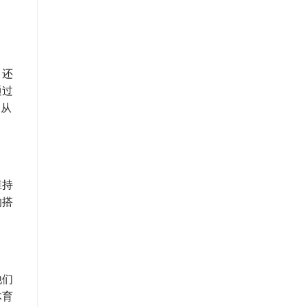
，还
通过
，从
维持
的搭
他们
体育