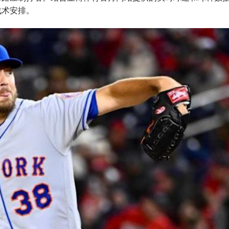
战术安排。