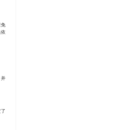
避免
供依
，并
定了