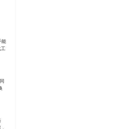
手能
化工
，同
换
搭
据，