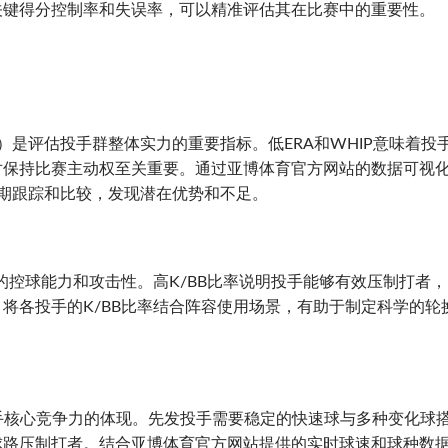
关键得分控制率和失误率，可以精准评估其在比赛中的重要性。
数）是评估投手群整体实力的重要指标。低ERA和WHIP意味着投
对保持比赛主动权至关重要。通过亚博体育官方网站的数据可视
长期跟踪和比较，发现潜在优势和不足。
的控球能力和攻击性。高K/BB比率说明投手能够有效压制打者
将各投手的K/BB比率结合阵容使用场景，有助于制定科学的轮
手核心竞争力的体现。先发投手需要稳定的快速球与多种变化球
球路压制打者。结合亚博体育官方网站提供的实时球速和球种数